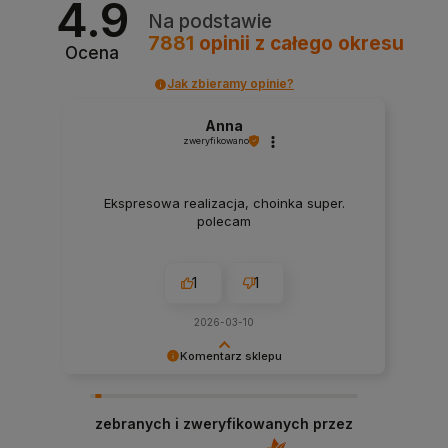
4.9
Na podstawie
7881
opinii
z całego okresu
Ocena
Jak zbieramy opinie?
Anna
zweryfikowano
Ekspresowa realizacja, choinka super.
polecam
1
1
2026-03-10
Komentarz sklepu
Bardzo dziękujemy za przesłanie opinii, każda
jest dla nas bardzo ważna!
zebranych i zweryfikowanych przez