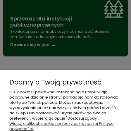
Sprzedaż dla instytucji
publicznoprawnych
Skontaktuj się z nami, aby otrzymać możliwość złożenia
zamówienia z odrocznym terminem płatności.
Dowiedz się więcej →
Informacje
Pomoc
Płatności
Dbamy o Twoją prywatność
o
i
dostawa
Pliki cookies i pokrewne im technologie umożliwiają
poprawne działanie strony i pomagają nam dostosować
ofertę do Twoich potrzeb. Możesz zaakceptować
wykorzystanie przez nas wszystkich tych plików i przejść
do sklepu lub dostosować użycie plików do swoich
preferencji, wybierając opcję "Dostosuj zgody".
Więcej o plikach cookies przeczytasz w naszej Polityce
Zadzwoń do nas
+48
+48
prywatności.
lub napisz