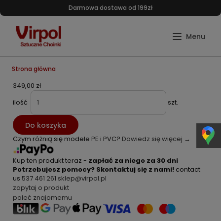
Darmowa dostawa od 199zł
Strona główna
349,00 zł
ilość
szt.
Do koszyka
Czym różnią się modele PE i PVC?
Dowiedz się więcej →
Kup ten produkt teraz -
zapłać za niego za 30 dni
Potrzebujesz pomocy? Skontaktuj się z nami!
contact
us
537 461 261
sklep@virpol.pl
zapytaj o produkt
poleć znajomemu