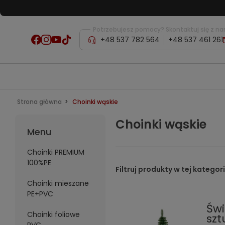
Potrzebujesz pomocy? Skontaktuj się z na
+48 537 782 564
+48 537 461 261
Strona główna
Choinki wąskie
Choinki wąskie
Menu
Choinki PREMIUM
100%PE
Choinki mieszane
PE+PVC
Świ
Choinki foliowe
szt