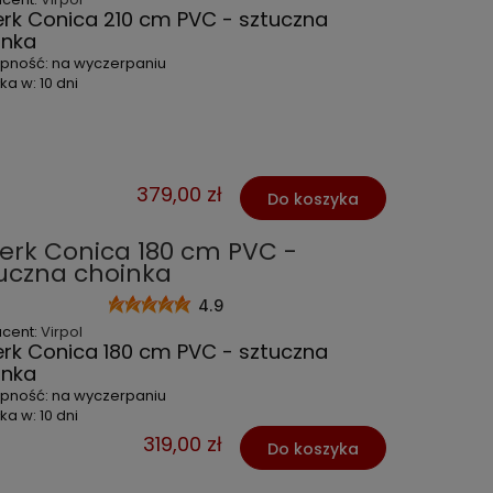
erk Conica 210 cm PVC - sztuczna
inka
ępność:
na wyczerpaniu
ka w:
10 dni
379,00 zł
Do koszyka
erk Conica 180 cm PVC -
uczna choinka
4.9
ucent:
Virpol
erk Conica 180 cm PVC - sztuczna
inka
ępność:
na wyczerpaniu
ka w:
10 dni
319,00 zł
Do koszyka