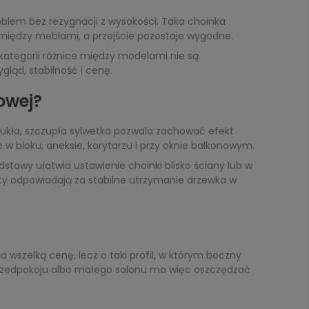
roblem bez rezygnacji z wysokości. Taka choinka
b między meblami, a przejście pozostaje wygodne.
j kategorii różnice między modelami nie są
ląd, stabilność i cenę.
owej?
ukła, szczupła sylwetka pozwala zachować efekt
 w bloku, aneksie, korytarzu i przy oknie balkonowym.
tawy ułatwia ustawienie choinki blisko ściany lub w
ty odpowiadają za stabilne utrzymanie drzewka w
a wszelką cenę, lecz o taki profil, w którym boczny
przedpokoju albo małego salonu ma więc oszczędzać