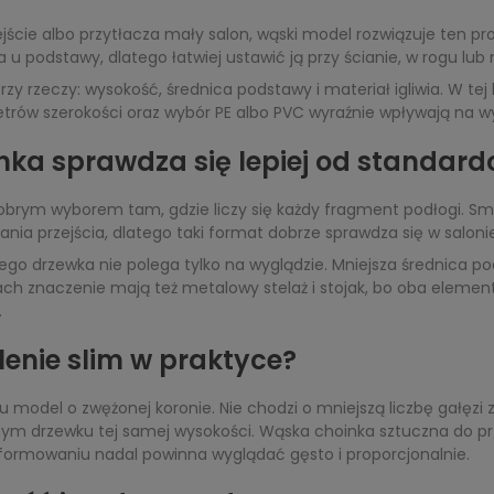
ejście albo przytłacza mały salon, wąski model rozwiązuje ten p
 u podstawy, dlatego łatwiej ustawić ją przy ścianie, w rogu lu
rzy rzeczy: wysokość, średnica podstawy i materiał igliwia. W te
rów szerokości oraz wybór PE albo PVC wyraźnie wpływają na wyg
nka sprawdza się lepiej od standard
obrym wyborem tam, gdzie liczy się każdy fragment podłogi. Sm
ia przejścia, dlatego taki format dobrze sprawdza się w salonie
 drzewka nie polega tylko na wyglądzie. Mniejsza średnica pods
ch znaczenie mają też metalowy stelaż i stojak, bo oba elemen
.
enie slim w praktyce?
 model o zwężonej koronie. Nie chodzi o mniejszą liczbę gałęzi z
cznym drzewku tej samej wysokości. Wąska choinka sztuczna do 
formowaniu nadal powinna wyglądać gęsto i proporcjonalnie.