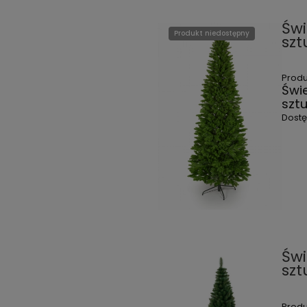
Świ
Produkt niedostępny
szt
Prod
Świ
szt
Dost
Świ
szt
Prod