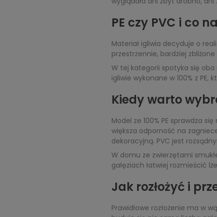
wyglądała ani zbyt drobno, ani
PE czy PVC i co n
Materiał igliwia decyduje o real
przestrzennie, bardziej zbliżone
W tej kategorii spotyka się oba
igliwie wykonane w 100% z PE, k
Kiedy warto wybr
Model ze 100% PE sprawdza się n
większa odporność na zagniecen
dekoracyjną. PVC jest rozsądny
W domu ze zwierzętami smukłe d
gałęziach łatwiej rozmieścić l
Jak rozłożyć i pr
Prawidłowe rozłożenie ma w wąs