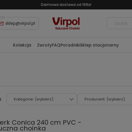
Darmowa dostawa od 199zł
mi!
sklep@virpol.pl
Kolekcja
Zwroty
FAQ
Poradniki
Sklep stacjonarny
Kategorie: (wybierz)
Producent: (wybierz)
erk Conica 240 cm PVC -
uczna choinka