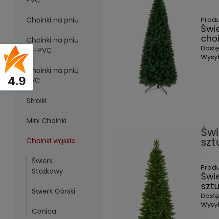
PVC
Choinki na pniu
Prod
Świ
cho
Choinki na pniu
Dost
PE+PVC
Wysył
Choinki na pniu
4.9
PVC
Stroiki
Mini Choinki
Świ
szt
Choinki wąskie
Świerk
Prod
Stożkowy
Świ
szt
Świerk Górski
Dost
Wysył
Conica