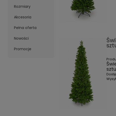
Rozmiary
Akcesoria
Pełna oferta
Nowości
Świ
szt
Promocje
Prod
Świ
szt
Dost
Wysył