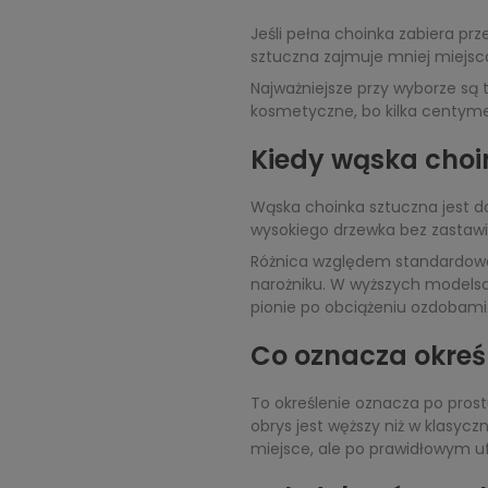
Jeśli pełna choinka zabiera prz
sztuczna zajmuje mniej miejsca
Najważniejsze przy wyborze są t
kosmetyczne, bo kilka centymet
Kiedy wąska choi
Wąska choinka sztuczna jest d
wysokiego drzewka bez zastawian
Różnica względem standardowego
narożniku. W wyższych modelsa
pionie po obciążeniu ozdobami
Co oznacza określ
To określenie oznacza po prostu
obrys jest węższy niż w klasy
miejsce, ale po prawidłowym u