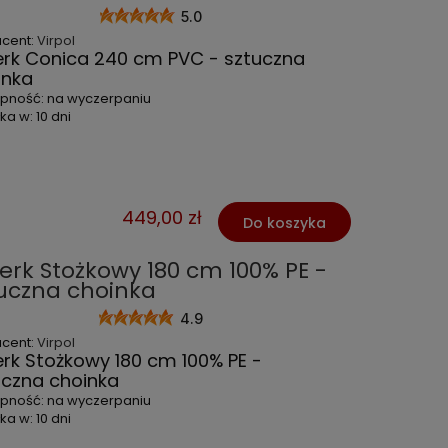
5.0
ucent:
Virpol
erk Conica 240 cm PVC - sztuczna
inka
ępność:
na wyczerpaniu
ka w:
10 dni
449,00 zł
Do koszyka
erk Stożkowy 180 cm 100% PE -
uczna choinka
4.9
ucent:
Virpol
erk Stożkowy 180 cm 100% PE -
uczna choinka
ępność:
na wyczerpaniu
ka w:
10 dni