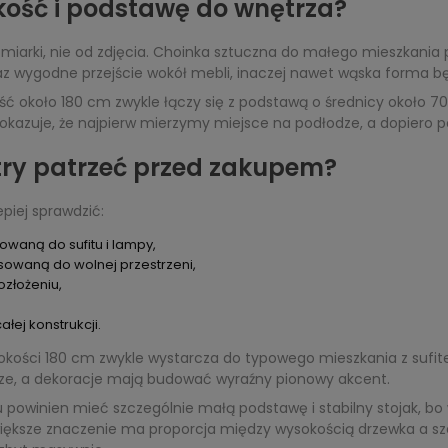
ość i podstawę do wnętrza?
miarki, nie od zdjęcia. Choinka sztuczna do małego mieszkania
z wygodne przejście wokół mebli, inaczej nawet wąska forma będ
około 180 cm zwykle łączy się z podstawą o średnicy około 70-
okazuje, że najpierw mierzymy miejsce na podłodze, a dopiero 
ry patrzeć przed zakupem?
piej sprawdzić:
waną do sufitu i lampy,
owaną do wolnej przestrzeni,
ozłożeniu,
ałej konstrukcji.
okości 180 cm zwykle wystarcza do typowego mieszkania z suf
jsze, a dekoracje mają budować wyraźny pionowy akcent.
powinien mieć szczególnie małą podstawę i stabilny stojak, bo
iększe znaczenie ma proporcja między wysokością drzewka a sze