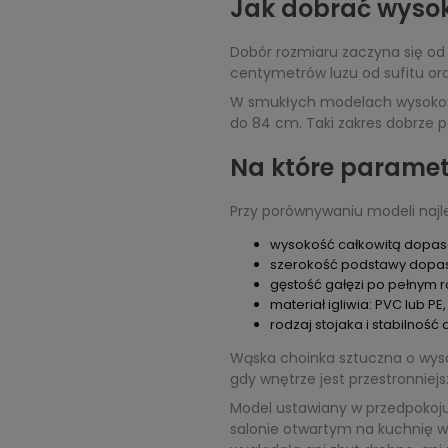
Jak dobrać wysok
Dobór rozmiaru zaczyna się od 
centymetrów luzu od sufitu ora
W smukłych modelach wysokość 
do 84 cm. Taki zakres dobrze p
Na które paramet
Przy porównywaniu modeli najle
wysokość całkowitą dopaso
szerokość podstawy dopas
gęstość gałęzi po pełnym r
materiał igliwia: PVC lub PE,
rodzaj stojaka i stabilność c
Wąska choinka sztuczna o wys
gdy wnętrze jest przestronnie
Model ustawiany w przedpokoju 
salonie otwartym na kuchnię w