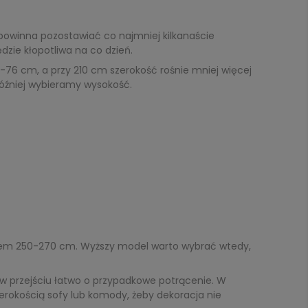
 powinna pozostawiać co najmniej kilkanaście
zie kłopotliwa na co dzień.
76 cm, a przy 210 cm szerokość rośnie mniej więcej
później wybieramy wysokość.
item 250-270 cm. Wyższy model warto wybrać wtedy,
 w przejściu łatwo o przypadkowe potrącenie. W
rokością sofy lub komody, żeby dekoracja nie