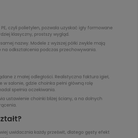
. PE, czyli polietylen, pozwala uzyskać igły formowane
rdziej klasyczny, prostszy wygląd.
 z samej nazwy. Modele z wyższej półki zwykle mają
atne na odkształcenia podczas przechowywania.
dane z małej odległości. Realistyczna faktura igieł,
w salonie, gdzie choinka pełni główną rolę
nadal spełnia oczekiwania.
ustawienie choinki bliżej ściany, a na dolnych
rącenia.
ztałt?
iej uwidacznia każdy prześwit, dlatego gęsty efekt