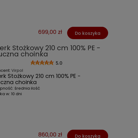
699,00 zł
Do koszyka
erk Stożkowy 210 cm 100% PE -
uczna choinka
5.0
ucent:
Virpol
erk Stożkowy 210 cm 100% PE -
uczna choinka
ępność:
średnia ilość
ka w:
10 dni
860,00 zł
Do koszyka