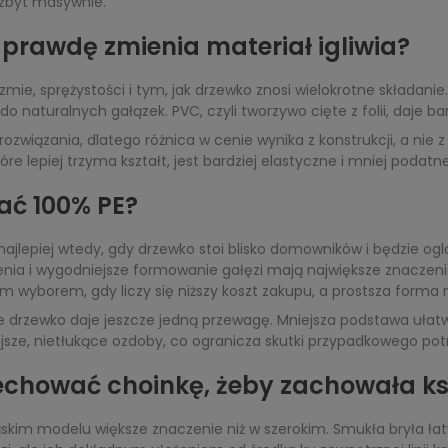
 zbyt masywnie.
aprawdę zmienia materiał igliwia?
izmie, sprężystości i tym, jak drzewko znosi wielokrotne składanie
 do naturalnych gałązek. PVC, czyli tworzywo cięte z folii, daje ba
 rozwiązania, dlatego różnica w cenie wynika z konstrukcji, a nie
tóre lepiej trzyma kształt, jest bardziej elastyczne i mniej pod
ać 100% PE?
ajlepiej wtedy, gdy drzewko stoi blisko domowników i będzie oglą
ia i wygodniejsze formowanie gałęzi mają największe znaczenie 
m wyborem, gdy liczy się niższy koszt zakupu, a prostsza forma 
rzewko daje jeszcze jedną przewagę. Mniejsza podstawa ułatwia 
żejsze, nietłukące ozdoby, co ogranicza skutki przypadkowego pot
zechować choinkę, żeby zachowała ks
kim modelu większe znaczenie niż w szerokim. Smukła bryła łatw