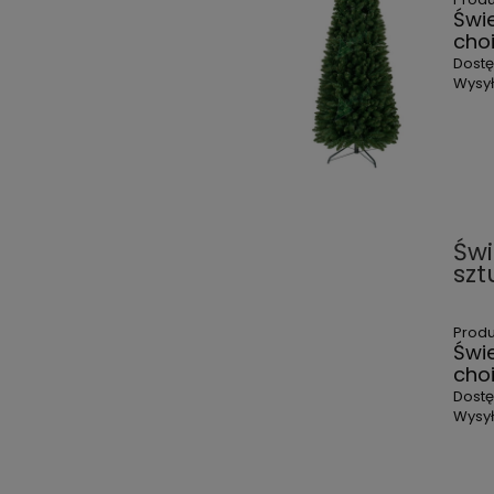
Świ
cho
Dost
Wysył
Świ
szt
Prod
Świ
cho
Dost
Wysył