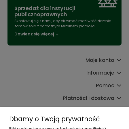
Sprzedaż dla instytucji
publicznoprawnych
Skontaktuj się z nami, aby otrzymać możliwość złożenia
zamówienia z odrocznym terminem płatności.
Dowiedz się więcej →
Moje konto
Informacje
Pomoc
Płatności i dostawa
Wpisy
Dbamy o Twoją prywatność
Pliki cookies i pokrewne im technologie umożliwiają