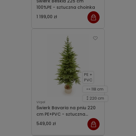
Świerk Beskid 225 cm
100%PE - sztuczna choinka
1 199,00 zł
PE +
PVC
118 cm
220 cm
Virpol
Świerk Bavaria na pniu 220
cm PE+PVC - sztuczna
choinka na pniu
549,00 zł