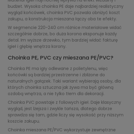
Materiał igieł najmocniej wpływa na efekt wizualny i
budżet. Wysoka choinka PE daje najbardziej realistyczny
wygląd końcówek, choinka PVC pozwala obniżyć koszt
zakupu, a konstrukcja mieszana łączy oba te efekty.
W segmencie 220-240 cm różnice materiałowe widać
szczególnie dobrze, bo duża korona eksponuje każdy
detal. Im wyższe drzewko, tym bardziej widać fakturę
igieł i głębię wnętrza korony.
Choinka PE, PVC czy mieszana PE/PVC?
Choinka PE ma igły odlewane z polietylenu, więc
końcówki są bardziej przestrzenne i zbliżone do
naturalnych gałązek. Taki wariant wybierają osoby, dla
których choinka sztuczna jak żywa ma być główną
ozdobą wnętrza, a nie tylko tłem dla dekoracji.
Choinka PVC powstaje z foliowych igieł. Daje klasyczny
wygląd, jest lżejsza i zwykle tańsza, dlatego dobrze
sprawdza się tam, gdzie liczy się wysokość przy niższym
koszcie zakupu.
Choinka mieszana PE/PVC wykorzystuje zewnętrzne