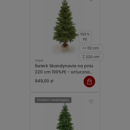
100％
PE
112 cm
220 cm
Virpol
Świerk Skandynavia na pniu
220 cm 100%PE - sztuczna
choinka na pniu
949,00 zł
Produkt niedostępny