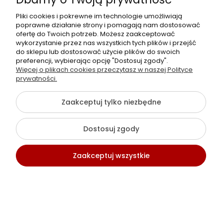
Pliki cookies i pokrewne im technologie umożliwiają
poprawne działanie strony i pomagają nam dostosować
Dane kontaktowe
ofertę do Twoich potrzeb. Możesz zaakceptować
wykorzystanie przez nas wszystkich tych plików i przejść
Zadzwoń do nas lub napisz wiadomość e-mail:
do sklepu lub dostosować użycie plików do swoich
preferencji, wybierając opcję "Dostosuj zgody".
+48 537 782 564
Więcej o plikach cookies przeczytasz w naszej Polityce
+48 537 461 261
prywatności.
sklep@virpol.pl
Zaakceptuj tylko niezbędne
Dostosuj zgody
©2026 Wszelkie Prawa Zastrzeżone | Choinki Sztuczne Virpol
Szablon Flex by
Ecommercy
Zaakceptuj wszystkie
Pokaż pełną wersję strony
Kontakt
Szukaj
Konto
Koszyk
Sklep internetowy Shoper.pl