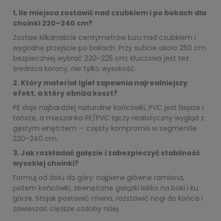
1. Ile miejsca zostawić nad czubkiem i po bokach dla
choinki 220–240 cm?
Zostaw kilkanaście centymetrów luzu nad czubkiem i
wygodne przejście po bokach. Przy suficie około 250 cm
bezpieczniej wybrać 220–225 cm; kluczowa jest też
średnica korony, nie tylko wysokość.
2. Który materiał igieł zapewnia najrealniejszy
efekt, a który obniża koszt?
PE daje najbardziej naturalne końcówki, PVC jest lżejsze i
tańsze, a mieszanka PE/PVC łączy realistyczny wygląd z
gęstym wnętrzem — częsty kompromis w segmentie
220–240 cm.
3. Jak rozkładać gałęzie i zabezpieczyć stabilność
wysokiej choinki?
Formuj od dołu do góry: najpierw główne ramiona,
potem końcówki; zewnętrzne gałązki lekko na boki i ku
górze. Stojak postawić równo, rozstawić nogi do końca i
zawieszać cięższe ozdoby niżej.