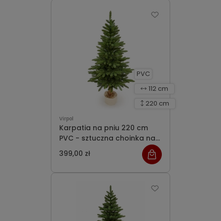
PVC
112 cm
220 cm
Virpol
Karpatia na pniu 220 cm
PVC - sztuczna choinka na
pniu
399,00 zł