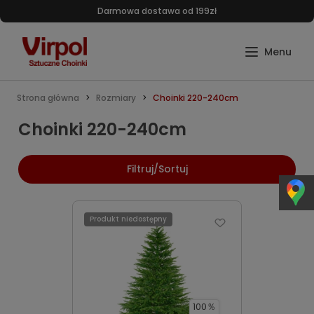
Darmowa dostawa od 199zł
Strona główna
Rozmiary
Choinki 220-240cm
Choinki 220-240cm
Filtruj/Sortuj
Produkt niedostępny
100％