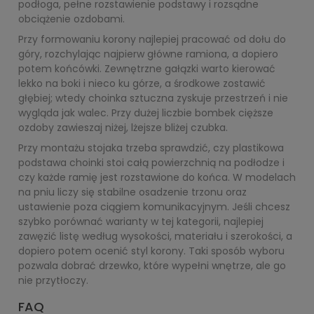
podłoga, pełne rozstawienie podstawy i rozsądne
obciążenie ozdobami.
Przy formowaniu korony najlepiej pracować od dołu do
góry, rozchylając najpierw główne ramiona, a dopiero
potem końcówki. Zewnętrzne gałązki warto kierować
lekko na boki i nieco ku górze, a środkowe zostawić
głębiej; wtedy choinka sztuczna zyskuje przestrzeń i nie
wygląda jak walec. Przy dużej liczbie bombek cięższe
ozdoby zawieszaj niżej, lżejsze bliżej czubka.
Przy montażu stojaka trzeba sprawdzić, czy plastikowa
podstawa choinki stoi całą powierzchnią na podłodze i
czy każde ramię jest rozstawione do końca. W modelach
na pniu liczy się stabilne osadzenie trzonu oraz
ustawienie poza ciągiem komunikacyjnym. Jeśli chcesz
szybko porównać warianty w tej kategorii, najlepiej
zawęzić listę według wysokości, materiału i szerokości, a
dopiero potem ocenić styl korony. Taki sposób wyboru
pozwala dobrać drzewko, które wypełni wnętrze, ale go
nie przytłoczy.
FAQ