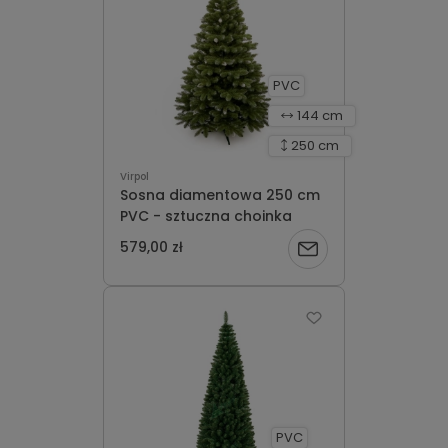
PVC
144 cm
250 cm
Virpol
Sosna diamentowa 250 cm
PVC - sztuczna choinka
579,00 zł
Powiadom
o
dostępności
PVC