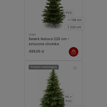
PVC
138 cm
220 cm
Virpol
Świerk Natura 220 cm -
sztuczna choinka
499,00 zł
Produkt niedostępny
PE +
PVC