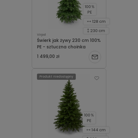
100％
PE
128 cm
230 cm
Virpol
Świerk jak żywy 230 cm 100%
PE - sztuczna choinka
1 499,00 zł
Powiadom
o
Produkt niedostępny
dostępności
100％
PE
144 cm