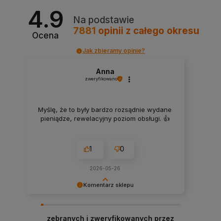
4.9
Na podstawie
7881
opinii
z całego okresu
Ocena
Jak zbieramy opinie?
Anna
zweryfikowano
Myślę, że to były bardzo rozsądnie wydane
pieniądze, rewelacyjny poziom obsługi. 👍️
1
0
2026-05-26
Komentarz sklepu
Bardzo dziękujemy za przesłanie opinii, każda
jest dla nas bardzo ważna!
zebranych i zweryfikowanych przez