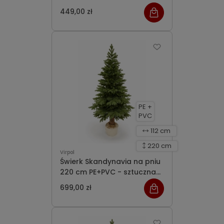
449,00 zł
PE +
PVC
112 cm
220 cm
Virpol
Świerk Skandynavia na pniu
220 cm PE+PVC - sztuczna
choinka na pniu
699,00 zł