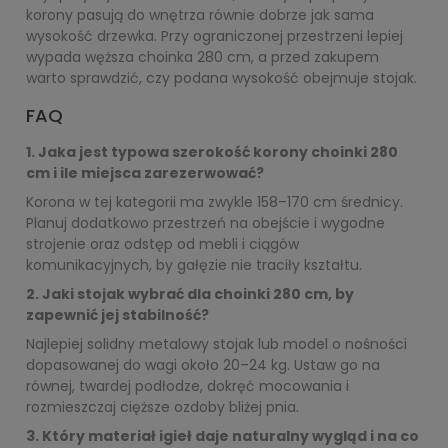
korony pasują do wnętrza równie dobrze jak sama
wysokość drzewka. Przy ograniczonej przestrzeni lepiej
wypada węższa choinka 280 cm, a przed zakupem
warto sprawdzić, czy podana wysokość obejmuje stojak.
FAQ
1. Jaka jest typowa szerokość korony choinki 280
cm i ile miejsca zarezerwować?
Korona w tej kategorii ma zwykle 158–170 cm średnicy.
Planuj dodatkowo przestrzeń na obejście i wygodne
strojenie oraz odstęp od mebli i ciągów
komunikacyjnych, by gałęzie nie traciły kształtu.
2. Jaki stojak wybrać dla choinki 280 cm, by
zapewnić jej stabilność?
Najlepiej solidny metalowy stojak lub model o nośności
dopasowanej do wagi około 20–24 kg. Ustaw go na
równej, twardej podłodze, dokręć mocowania i
rozmieszczaj cięższe ozdoby bliżej pnia.
3. Który materiał igieł daje naturalny wygląd i na co