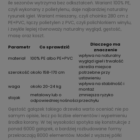
ile sezonów wytrzyma bez odkształceń. Wariant 100% PE,
czyli wykonany z polietylenu, daje najbardziej naturalny
rysunek igieł. Wariant mieszany, czyli choinka 280 cm z
PE+PVC, łączy polietylen z PVC, czyli polichlorkiem winylu,
i zwykle lepiej równoważy naturalny wygląd, gęstość,
masę oraz koszt.
Dlaczego ma
Parametr
Co sprawdzić
znaczenie
wpływa na naturalny
materiał
100% PE albo PE+PVC
wygląd igieł i trwałość
określa miejsce
szerokość
około 158-170 cm
potrzebne przy
ustawieniu
wpływa na stabilność i
waga
około 20-24 kg
montaż
metalowy lub o
zmniejsza ryzyko
stojak
odpowiedniej nośności
przechyłu
Gęstość gałązek takiego drzewka warto oceniać nie po
samym opisie, lecz po liczbie elementów i wypełnieniu
środka korony. W tej wysokości spotyka się konstrukcje z
ponad 6000 gałązek, a bardziej rozbudowane formy
przekraczają 8000 elementów. Model z wyższej półki