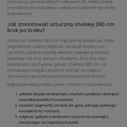
poznasz po powtarzalnych odlewach PE, małej liczbie
prześwitów po rozłożeniu i solidnym systemie łączenia
segmentów.
Jak zmontować sztuczną choinkę 280 cm
krok po kroku?
Sztuczna choinka 280 cm najczęściej składa się z kilku
segmentów i pełną objętość uzyskuje dopiero po
ręcznym ułożeniu każdej warstwy. Najwięcej błędów
powstaje nie przy samym składaniu, lecz przy zbyt
pobieżnym rozchylaniu gałęzi. Choinka 280 cm na
metalowym stojaku powinna stanąć w miejscu
docelowym jeszcze przed modelowaniem korony.
Najbezpieczniej przejść przez montaż w tej kolejności:
ustawić stojak na twardym, równym podłożu i dokręcić
wszystkie punkty mocowania,
osadzić segmenty od dołu do góry, pilnując pełnego
wsunięcia rur nośnych,
odginać gałązki warstwami od pnia na zewnątrz,
zaczynając od najniższych partii,