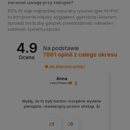
zwracać uwagę przy zakupie?
100% PE daje najbardziej naturalny rysunek igieł; PE+PVC
to kompromis między wyglądem, gęstością i kosztem.
Sprawdź też liczbę gałązek, powtarzalność odlewów i
solidność systemu łączeń.
4.9
Na podstawie
7881
opinii
z całego okresu
Ocena
Jak zbieramy opinie?
Anna
zweryfikowano
Myślę, że to były bardzo rozsądnie wydane
pieniądze, rewelacyjny poziom obsługi. 👍️
1
0