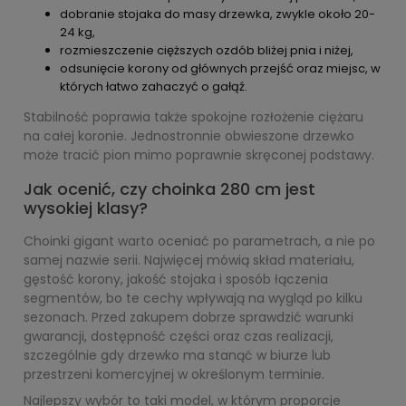
dobranie stojaka do masy drzewka, zwykle około 20-
24 kg,
rozmieszczenie cięższych ozdób bliżej pnia i niżej,
odsunięcie korony od głównych przejść oraz miejsc, w
których łatwo zahaczyć o gałąź.
Stabilność poprawia także spokojne rozłożenie ciężaru
na całej koronie. Jednostronnie obwieszone drzewko
może tracić pion mimo poprawnie skręconej podstawy.
Jak ocenić, czy choinka 280 cm jest
wysokiej klasy?
Choinki gigant warto oceniać po parametrach, a nie po
samej nazwie serii. Najwięcej mówią skład materiału,
gęstość korony, jakość stojaka i sposób łączenia
segmentów, bo te cechy wpływają na wygląd po kilku
sezonach. Przed zakupem dobrze sprawdzić warunki
gwarancji, dostępność części oraz czas realizacji,
szczególnie gdy drzewko ma stanąć w biurze lub
przestrzeni komercyjnej w określonym terminie.
Najlepszy wybór to taki model, w którym proporcje