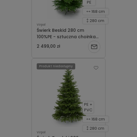
PE
168 cm
280 cm
Virpol
Świerk Beskid 280 cm
100%PE - sztuczna choinka
dostępna na zamówienie
2 499,00 zł
Powiadom
realizacja 3 dni robocze
o
Produkt niedostępny
dostępności
PE +
PVC
168 cm
280 cm
Virpol