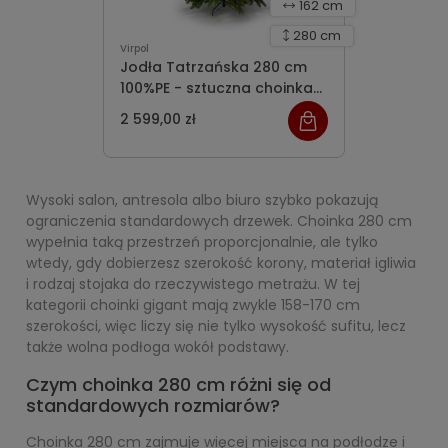
162 cm
280 cm
Virpol
Jodła Tatrzańska 280 cm
100%PE - sztuczna choinka
dostępny na zamówienie -
2 599,00 zł
realizacja 3 dni robocze
Wysoki salon, antresola albo biuro szybko pokazują
ograniczenia standardowych drzewek. Choinka 280 cm
wypełnia taką przestrzeń proporcjonalnie, ale tylko
wtedy, gdy dobierzesz szerokość korony, materiał igliwia
i rodzaj stojaka do rzeczywistego metrażu. W tej
kategorii choinki gigant mają zwykle 158-170 cm
szerokości, więc liczy się nie tylko wysokość sufitu, lecz
także wolna podłoga wokół podstawy.
Czym choinka 280 cm różni się od
standardowych rozmiarów?
Choinka 280 cm zajmuje więcej miejsca na podłodze i