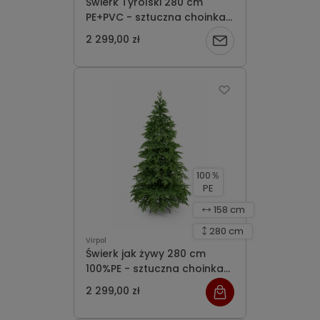
Świerk Tyrolski 280 cm
PE+PVC - sztuczna choinka
dostępna na zamówienie -
2 299,00 zł
Powiadom
realizacja 3 dni roboczych
o
dostępności
100％
PE
158 cm
280 cm
Virpol
Świerk jak żywy 280 cm
100%PE - sztuczna choinka
dostępna na zamówienie
2 299,00 zł
realizacja 3 dni robocze