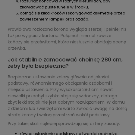
rozsunąć końcówki w różnych kierunkach, aby
zlikwidować puste tunele w środku,
cofnąć się kilka kroków i skorygować asymetrię przed
zawieszeniem lampek oraz ozdób.
Prawidłowo rozłożona korona wygląda szerzej i pełniej niż
tuż po wyjęciu z kartonu. Pośpiech niemal zawsze
kończy się prześwitami, które niesłusznie obniżają ocenę
drzewka.
Jak stabilnie zamocować choinkę 280 cm,
żeby była bezpieczna?
Bezpieczne ustawienie zależy głównie od jakości
podstawy, równomiernego obciążenia ozdobami i
miejsca ustawienia. Przy wysokości 280 cm nawet
niewielki przechył szybko staje się widoczny, dlatego
zbyt lekki stojak nie jest dobrym rozwiązaniem. W domu
z dziećmi lub zwierzętami warto zwrócić uwagę na dolną
strefę korony i wolną przestrzeń wokół podstawy.
Przy takiej skali najlepiej sprawdzają się cztery zasady:
równe ustawienie podstawy na twardej podłodze,