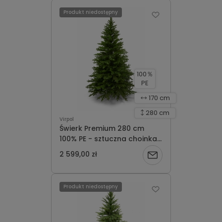
Produkt niedostępny
100％
PE
170 cm
280 cm
Virpol
Świerk Premium 280 cm
100% PE - sztuczna choinka
dostępna na zamówienie-
2 599,00 zł
Powiadom
realizacja 3 dni robocze
o
Produkt niedostępny
dostępności