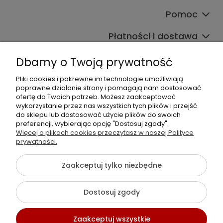
Pomoc
Płatności i dostawa
Wpisy
Dbamy o Twoją prywatność
Pliki cookies i pokrewne im technologie umożliwiają
poprawne działanie strony i pomagają nam dostosować
Dane kontaktowe
ofertę do Twoich potrzeb. Możesz zaakceptować
wykorzystanie przez nas wszystkich tych plików i przejść
Zadzwoń do nas lub napisz wiadomość e-mail:
do sklepu lub dostosować użycie plików do swoich
preferencji, wybierając opcję "Dostosuj zgody".
+48 537 782 564
Więcej o plikach cookies przeczytasz w naszej Polityce
+48 537 461 261
prywatności.
sklep@virpol.pl
Zaakceptuj tylko niezbędne
Dostosuj zgody
©2026 Wszelkie Prawa Zastrzeżone | Choinki Sztuczne Virpol
Szablon Flex by
Ecommercy
Zaakceptuj wszystkie