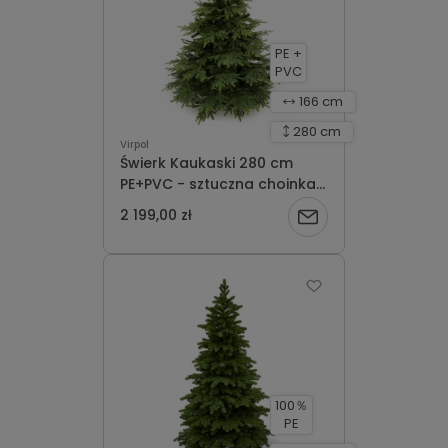
PE +
PVC
166 cm
280 cm
Virpol
Świerk Kaukaski 280 cm
PE+PVC - sztuczna choinka
dostępna na zamówienie-
2 199,00 zł
Powiadom
realizacja 3 dni robocze
o
dostępności
100％
PE