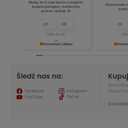
Myślę, że to były bardzo rozsądnie
Ekspresowa re
wydane pieniądze, rewelacyjny
super
poziom obsługi. 👍️
1
0
1
2026-05-26
202
Komentarz sklepu
Komen
Bardzo dziękujemy za przesłanie
Bardzo dziękuje
opinii, każda jest dla nas bardzo
opinii, każda jes
ważna!
ważna!
Śledź nas na:
Kupuj
Skontaktu
Facebook
Instagram
oferty hur
YouTube
TikTok
Dowiedz 