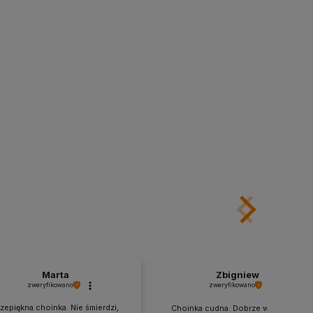
Marta
Zbigniew
zweryfikowano
zweryfikowano
rzepiękna choinka. Nie śmierdzi,
Choinka cudna. Dobrze wykonaną.