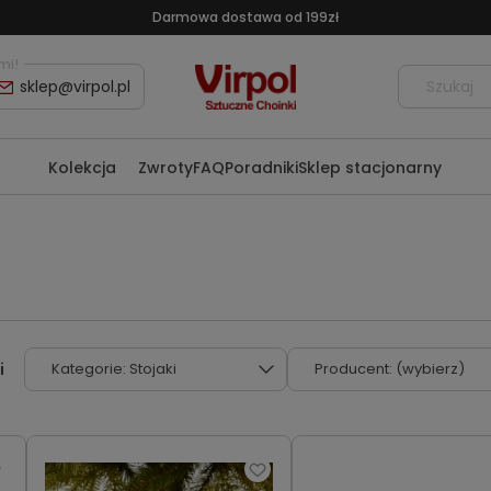
Darmowa dostawa od 199zł
mi!
sklep@virpol.pl
Kolekcja
Zwroty
FAQ
Poradniki
Sklep stacjonarny
Kategorie: Stojaki
Producent: (wybierz)