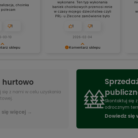
wykonane. Ten typ wykonania
ni
alizacja, choinka
baniek choinkowych przenosi mnie
. polecam
w czasy mojego dzieciństwa czyli
w
PRL- u Zlecone zamówienie było
bardzo szybko zrealizowane .
1
1
1
6-03-10
2026-02-04
tarz sklepu
Komentarz sklepu
my za przesłanie
Dziękujemy za pozytywną recenzję!
Twoj
t dla nas bardzo
Takie słowa motywują nas do
ogro
dalszej pracy i utwierdzają, że
zauf
idziemy w dobrą stronę.
Sprzedaż
 hurtowo
publicz
j się z nami w celu uzyskania
towej.
Skontaktuj się
odrocznym ter
się więcej →
Dowiedz się 