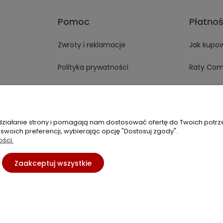
Pomoc
Płatnoś
Zwroty i reklamacje
Jak kupo
Polityka prywatności
Raty Com
Regulamin
Czas i ko
Kontakt
Formy pł
 działanie strony i pomagają nam dostosować ofertę do Twoich potr
 swoich preferencji, wybierając opcję "Dostosuj zgody".
ości.
48 537 782 564
+48 537 461 261
sklep@virpo
Zaakceptuj wszystkie
Sklep internetowy Shoper.pl