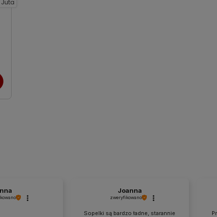
Juta
nna
Joanna
ikowano
zweryfikowano
Sopelki są bardzo ładne, starannie
P