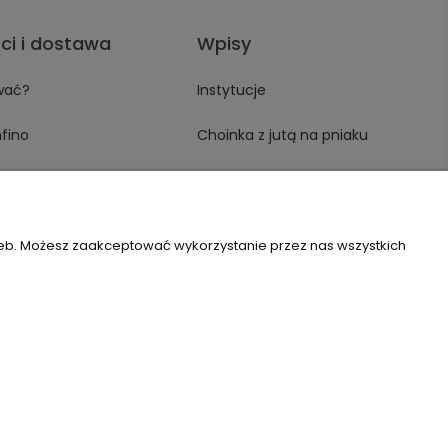
ci i dostawa
Wpisy
wać?
Instytucje
fino
Choinka z jutą na pniaku
szty dostawy
Choinki Świąteczne
atności
zeb. Możesz zaakceptować wykorzystanie przez nas wszystkich
l.pl
Szablon Flex by
Ecommercy