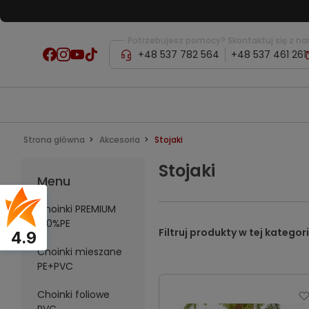
Potrzebujesz pomocy? Skontaktuj się z na
+48 537 782 564
+48 537 461 261
Strona główna
Akcesoria
Stojaki
Stojaki
Menu
Choinki PREMIUM
100%PE
4.9
Choinki mieszane
PE+PVC
Choinki foliowe