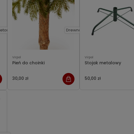
eton
Drewno
Virpol
Virpol
Pień do choinki
Stojak metalowy
30,00 zł
50,00 zł