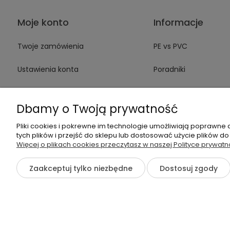
Moje konto
Informacje
Twoje zamówienia
PE vs PVC
Ustawienia konta
Poradniki
Przechowalnia
Blog
Dbamy o Twoją prywatność
Pliki cookies i pokrewne im technologie umożliwiają poprawne
tych plików i przejść do sklepu lub dostosować użycie plików do
Więcej o plikach cookies przeczytasz w naszej Polityce prywatn
+
Zadzwoń do nas lub napisz wiadomość e-mail:
Zaakceptuj tylko niezbędne
Dostosuj zgody
©2026 Wszelkie Prawa Zastrzeżone | Choinki Sztuczne Virpol