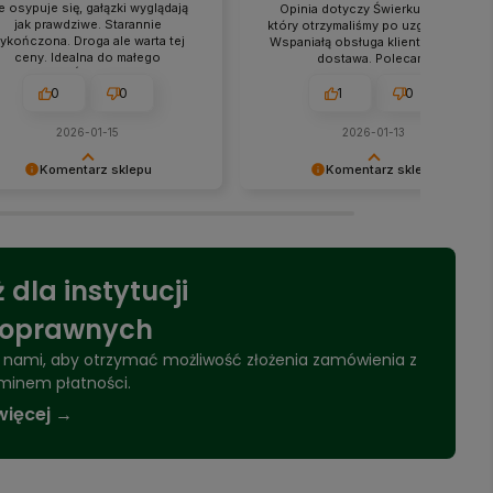
e osypuje się, gałązki wyglądają
Opinia dotyczy Świerku Beskid,
jak prawdziwe. Starannie
który otrzymaliśmy po uzgodnieniu.
ykończona. Droga ale warta tej
Wspaniałą obsługa klienta i szybka
ceny. Idealna do małego
dostawa. Polecam.
mieszkania. Świetna obsługa.
Bardzo polecam!!!
0
0
1
0
2026-01-15
2026-01-13
Komentarz sklepu
Komentarz sklepu
a recenzja sprawiła nam
Dziękujemy!
mną radość! Dziękujemy za
anie.
 dla instytucji
noprawnych
 z nami, aby otrzymać możliwość złożenia zamówienia z
minem płatności.
więcej →