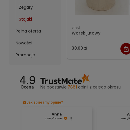
Zegary
Stojaki
Virpol
Pełna oferta
Worek jutowy
Nowości
30,00 zł
Promocje
4.9
Ocena
Na podstawie
7881
opinii
z całego okresu
Jak zbieramy opinie?
Anna
A
zweryfikowano
zweryf