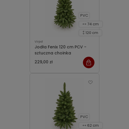
PVC
74 cm
120 cm
Virpol
Jodła Fenix 120 cm PCV -
sztuczna choinka
229,00 zł
PVC
62 cm