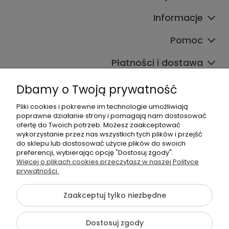
Informacje
Pomoc
Płatności i dostawa
Wpisy
Dbamy o Twoją prywatność
Pliki cookies i pokrewne im technologie umożliwiają
poprawne działanie strony i pomagają nam dostosować
Dane kontaktowe
ofertę do Twoich potrzeb. Możesz zaakceptować
wykorzystanie przez nas wszystkich tych plików i przejść
Zadzwoń do nas lub napisz wiadomość e-mail:
do sklepu lub dostosować użycie plików do swoich
preferencji, wybierając opcję "Dostosuj zgody".
+48 537 782 564
Więcej o plikach cookies przeczytasz w naszej Polityce
+48 537 461 261
prywatności.
sklep@virpol.pl
Zaakceptuj tylko niezbędne
Dostosuj zgody
©2026 Wszelkie Prawa Zastrzeżone | Choinki Sztuczne Virpol