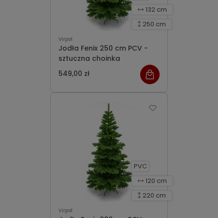
132 cm
250 cm
Virpol
Jodła Fenix 250 cm PCV -
sztuczna choinka
549,00 zł
PVC
120 cm
220 cm
Virpol