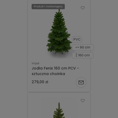
o
Produkt niedostępny
dostępności
PVC
90 cm
160 cm
Virpol
Jodła Fenix 160 cm PCV -
sztuczna choinka
279,00 zł
Powiadom
o
dostępności