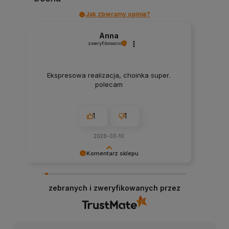
Jak zbieramy opinie?
Anna
zweryfikowano
Ekspresowa realizacja, choinka super.
polecam
1
1
2026-03-10
Komentarz sklepu
Bardzo dziękujemy za przesłanie opinii, każda
jest dla nas bardzo ważna!
zebranych i zweryfikowanych przez