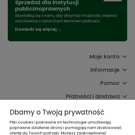
Sprzedaż dla instytucji
publicznoprawnych
Skontaktuj się z nami, aby otrzymać możliwość złożenia
zamówienia z odrocznym terminem płatności.
Dowiedz się więcej →
Moje konto
Informacje
Pomoc
Płatności i dostawa
Wpisy
Dbamy o Twoją prywatność
Pliki cookies i pokrewne im technologie umożliwiają
poprawne działanie strony i pomagają nam dostosować
Dane kontaktowe
ofertę do Twoich potrzeb. Możesz zaakceptować