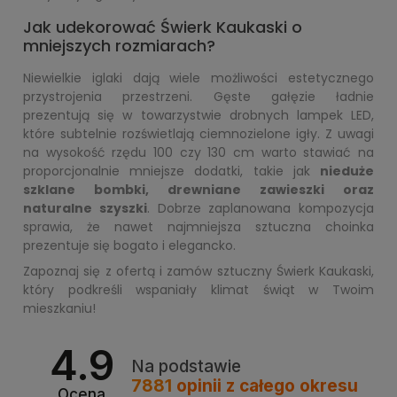
Jak udekorować Świerk Kaukaski o
mniejszych rozmiarach?
Niewielkie iglaki dają wiele możliwości estetycznego
przystrojenia przestrzeni. Gęste gałęzie ładnie
prezentują się w towarzystwie drobnych lampek LED,
które subtelnie rozświetlają ciemnozielone igły. Z uwagi
na wysokość rzędu 100 czy 130 cm warto stawiać na
proporcjonalnie mniejsze dodatki, takie jak
nieduże
szklane bombki, drewniane zawieszki oraz
naturalne szyszki
. Dobrze zaplanowana kompozycja
sprawia, że nawet najmniejsza sztuczna choinka
prezentuje się bogato i elegancko.
Zapoznaj się z ofertą i zamów sztuczny Świerk Kaukaski,
który podkreśli wspaniały klimat świąt w Twoim
mieszkaniu!
4.9
Na podstawie
7881
opinii
z całego okresu
Ocena