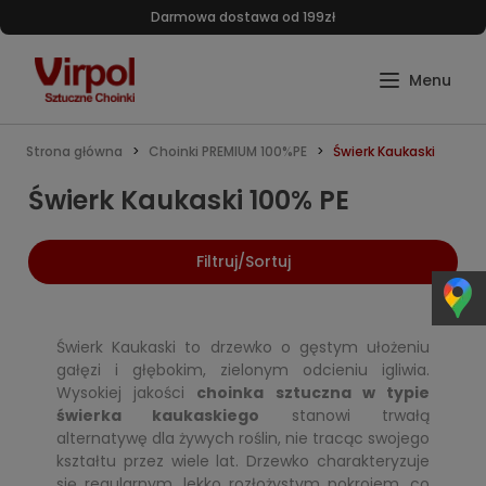
Darmowa dostawa od 199zł
Strona główna
Choinki PREMIUM 100%PE
Świerk Kaukaski
Świerk Kaukaski 100% PE
Filtruj/Sortuj
Świerk Kaukaski to drzewko o gęstym ułożeniu
gałęzi i głębokim, zielonym odcieniu igliwia.
Wysokiej jakości
choinka sztuczna w typie
świerka kaukaskiego
stanowi trwałą
alternatywę dla żywych roślin, nie tracąc swojego
kształtu przez wiele lat. Drzewko charakteryzuje
się regularnym, lekko rozłożystym pokrojem, co