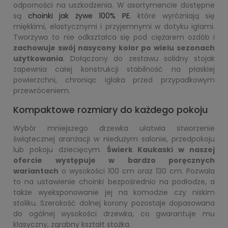
odporności na uszkodzenia. W asortymencie dostępne
są
choinki jak żywe 100% PE
, które wyróżniają się
miękkimi, elastycznymi i przyjemnymi w dotyku igłami.
Tworzywo to nie odkształca się pod ciężarem ozdób i
zachowuje swój nasycony kolor po wielu sezonach
użytkowania
. Dołączony do zestawu solidny stojak
zapewnia całej konstrukcji stabilność na płaskiej
powierzchni, chroniąc iglaka przed przypadkowym
przewróceniem.
Kompaktowe rozmiary do każdego pokoju
Wybór mniejszego drzewka ułatwia stworzenie
świątecznej aranżacji w niedużym salonie, przedpokoju
lub pokoju dziecięcym.
Świerk Kaukaski w naszej
ofercie występuje w bardzo poręcznych
wariantach
o wysokości 100 cm oraz 130 cm. Pozwala
to na ustawienie choinki bezpośrednio na podłodze, a
także wyeksponowanie jej na komodzie czy niskim
stoliku. Szerokość dolnej korony pozostaje dopasowana
do ogólnej wysokości drzewka, co gwarantuje mu
klasyczny, zgrabny kształt stożka.