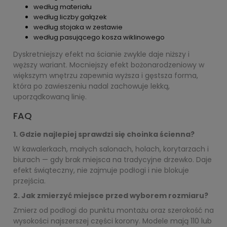
według materiału
według liczby gałązek
według stojaka w zestawie
według pasującego kosza wiklinowego
Dyskretniejszy efekt na ścianie zwykle daje niższy i
węższy wariant. Mocniejszy efekt bożonarodzeniowy w
większym wnętrzu zapewnia wyższa i gęstsza forma,
która po zawieszeniu nadal zachowuje lekką,
uporządkowaną linię.
FAQ
1. Gdzie najlepiej sprawdzi się choinka ścienna?
W kawalerkach, małych salonach, holach, korytarzach i
biurach — gdy brak miejsca na tradycyjne drzewko. Daje
efekt świąteczny, nie zajmuje podłogi i nie blokuje
przejścia.
2. Jak zmierzyć miejsce przed wyborem rozmiaru?
Zmierz od podłogi do punktu montażu oraz szerokość na
wysokości najszerszej części korony. Modele mają 110 lub