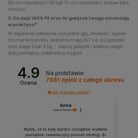
160 cm wysokości i 50 lub 70 cm szerokości; zostaw kilka
cm luzu.
3. Co daje 100% PE oraz ile gałązek i waga oznaczają
w praktyce?
PE zapewnia odlewane, naturalne igły, trwałość i lepsze
trzymanie kształtu. Warianty mają 257 lub 421 gałązek
oraz wagę 6 lub 8 kg — więcej gałązek i większa waga
dają pełniejszy, solidniejszy wygląd.
4.9
Na podstawie
7881
opinii
z całego okresu
Ocena
Jak zbieramy opinie?
Anna
zweryfikowano
Myślę, że to były bardzo rozsądnie wydane
pieniądze, rewelacyjny poziom obsługi. 👍️