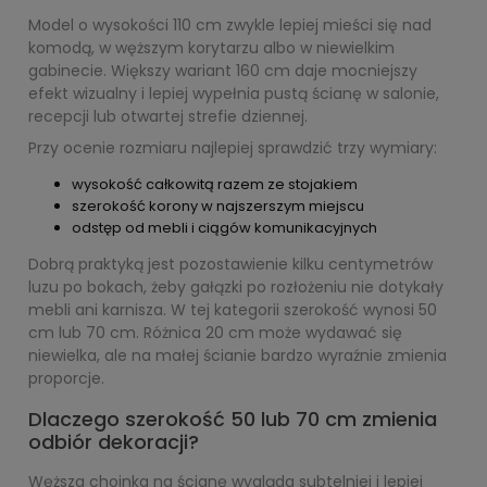
Model o wysokości 110 cm zwykle lepiej mieści się nad
komodą, w węższym korytarzu albo w niewielkim
gabinecie. Większy wariant 160 cm daje mocniejszy
efekt wizualny i lepiej wypełnia pustą ścianę w salonie,
recepcji lub otwartej strefie dziennej.
Przy ocenie rozmiaru najlepiej sprawdzić trzy wymiary:
wysokość całkowitą razem ze stojakiem
szerokość korony w najszerszym miejscu
odstęp od mebli i ciągów komunikacyjnych
Dobrą praktyką jest pozostawienie kilku centymetrów
luzu po bokach, żeby gałązki po rozłożeniu nie dotykały
mebli ani karnisza. W tej kategorii szerokość wynosi 50
cm lub 70 cm. Różnica 20 cm może wydawać się
niewielka, ale na małej ścianie bardzo wyraźnie zmienia
proporcje.
Dlaczego szerokość 50 lub 70 cm zmienia
odbiór dekoracji?
Węższa choinka na ścianę wygląda subtelniej i lepiej