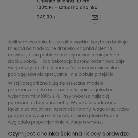
Choinka ścienna 110 cm
100% PE - sztuczna choinka
349,00 zł
Powiadom
o
Jeśli w mieszkaniu, biurze albo wąskim korytarzu brakuje
dostępności
miejsca na tradycyjne drzewko, choinka ścienna
rozwiązuje ten problem bez zajmowania miejsca na
środku pokoju. Taka dekoracja bożonarodzeniowa daje
świąteczny efekt, a jednocześnie pozostawia wolną
podłogę, ułatwia sprzątanie i nie blokuje przejścia.
W tej kategorii znajdują się sztuczne modele
przeznaczone do montażu na ścianie, z gałązkami
wykonanymi w 100% z PE. Przy wyborze najlepiej
porównać cztery parametry. Wysokość podawana
łącznie ze stojakiem, szerokość korony, waga oraz liczba
gałązek decydują o tym, czy choinka płaska będzie
wyglądała proporcjonalnie w danym wnętrzu.
Czym jest choinka ścienna i kiedy sprawdza