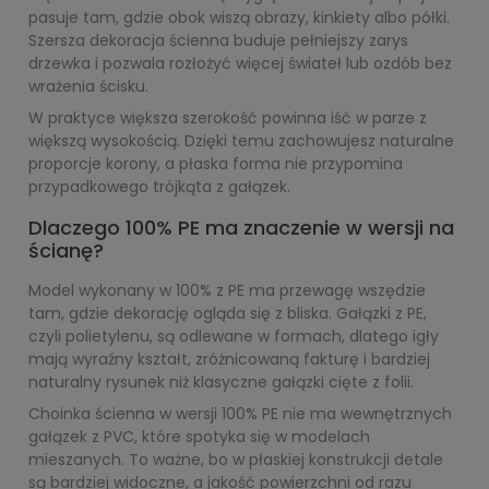
pasuje tam, gdzie obok wiszą obrazy, kinkiety albo półki.
Szersza dekoracja ścienna buduje pełniejszy zarys
drzewka i pozwala rozłożyć więcej świateł lub ozdób bez
wrażenia ścisku.
W praktyce większa szerokość powinna iść w parze z
większą wysokością. Dzięki temu zachowujesz naturalne
proporcje korony, a płaska forma nie przypomina
przypadkowego trójkąta z gałązek.
Dlaczego 100% PE ma znaczenie w wersji na
ścianę?
Model wykonany w 100% z PE ma przewagę wszędzie
tam, gdzie dekorację ogląda się z bliska. Gałązki z PE,
czyli polietylenu, są odlewane w formach, dlatego igły
mają wyraźny kształt, zróżnicowaną fakturę i bardziej
naturalny rysunek niż klasyczne gałązki cięte z folii.
Choinka ścienna w wersji 100% PE nie ma wewnętrznych
gałązek z PVC, które spotyka się w modelach
mieszanych. To ważne, bo w płaskiej konstrukcji detale
są bardziej widoczne, a jakość powierzchni od razu