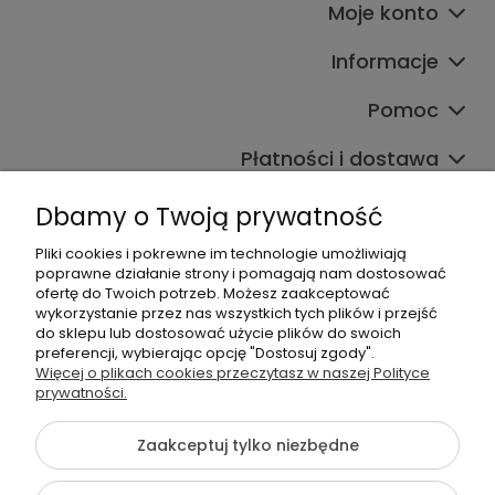
Moje konto
Informacje
Pomoc
Płatności i dostawa
Wpisy
Dbamy o Twoją prywatność
Pliki cookies i pokrewne im technologie umożliwiają
poprawne działanie strony i pomagają nam dostosować
Dane kontaktowe
ofertę do Twoich potrzeb. Możesz zaakceptować
wykorzystanie przez nas wszystkich tych plików i przejść
Zadzwoń do nas lub napisz wiadomość e-mail:
do sklepu lub dostosować użycie plików do swoich
preferencji, wybierając opcję "Dostosuj zgody".
+48 537 782 564
Więcej o plikach cookies przeczytasz w naszej Polityce
+48 537 461 261
prywatności.
sklep@virpol.pl
Zaakceptuj tylko niezbędne