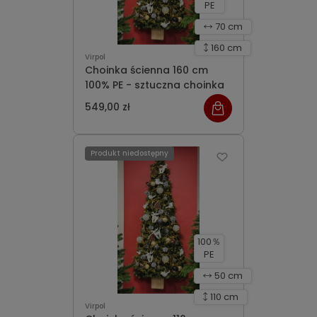
PE
70 cm
160 cm
Virpol
Choinka ścienna 160 cm
100% PE - sztuczna choinka
549,00 zł
Produkt niedostępny
100％
PE
50 cm
110 cm
Virpol