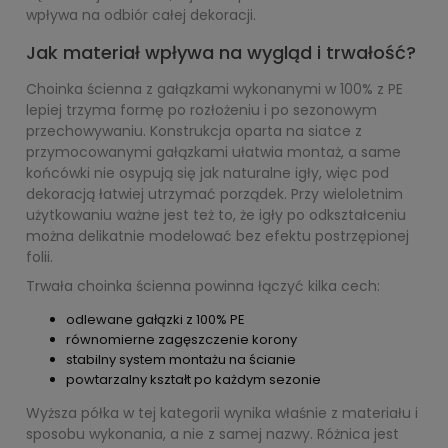
wpływa na odbiór całej dekoracji.
Jak materiał wpływa na wygląd i trwałość?
Choinka ścienna z gałązkami wykonanymi w 100% z PE
lepiej trzyma formę po rozłożeniu i po sezonowym
przechowywaniu. Konstrukcja oparta na siatce z
przymocowanymi gałązkami ułatwia montaż, a same
końcówki nie osypują się jak naturalne igły, więc pod
dekoracją łatwiej utrzymać porządek. Przy wieloletnim
użytkowaniu ważne jest też to, że igły po odkształceniu
można delikatnie modelować bez efektu postrzępionej
folii.
Trwała choinka ścienna powinna łączyć kilka cech:
odlewane gałązki z 100% PE
równomierne zagęszczenie korony
stabilny system montażu na ścianie
powtarzalny kształt po każdym sezonie
Wyższa półka w tej kategorii wynika właśnie z materiału i
sposobu wykonania, a nie z samej nazwy. Różnica jest