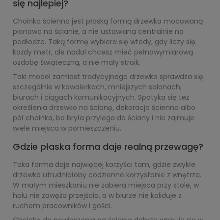
się najlepiej?
Choinka ścienna jest płaską formą drzewka mocowaną
pionowo na ścianie, a nie ustawianą centralnie na
podłodze. Taką formę wybiera się wtedy, gdy liczy się
każdy metr, ale nadal chcesz mieć pełnowymiarową
ozdobę świąteczną, a nie mały stroik.
Taki model zamiast tradycyjnego drzewka sprawdza się
szczególnie w kawalerkach, mniejszych salonach,
biurach i ciągach komunikacyjnych. Spotyka się też
określenia drzewko na ścianę, dekoracja ścienna albo
pół choinka, bo bryła przylega do ściany i nie zajmuje
wiele miejsca w pomieszczeniu.
Gdzie płaska forma daje realną przewagę?
Taka forma daje najwięcej korzyści tam, gdzie zwykłe
drzewko utrudniałoby codzienne korzystanie z wnętrza.
W małym mieszkaniu nie zabiera miejsca przy stole, w
holu nie zawęża przejścia, a w biurze nie koliduje z
ruchem pracowników i gości.