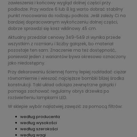
zawieszenia i końcowy wygląd dolnej części przy
podłodze. Przy wadze 6 lub 8 kg warto dobrać stabilny
punkt mocowania do rodzaju podłoża. Jeśli zależy Ci na
bardziej dopracowanym wykończeniu dolnej części,
dobrze sprawdzi się kosz wiklinowy 45 cm.
Aktualny przedział cenowy 349-549 zł wynika przede
wszystkim z rozmiaru i liczby gałązek, bo materiał
pozostaje ten sam. Znaczenie ma też dostępność,
ponieważ jeden z wariantów bywa okresowo oznaczony
jako niedostępny.
Przy dekorowaniu ściennej formy lepiej rozkładać ciężar
równomiernie i wieszać najcięższe bombki bliżej środka
konstrukcji. Taki układ odciąża zewnętrzne gałązki i
pomaga zachować regularny obrys drzewka po
rozświetleniu lampkami LED.
W sklepie wybór najłatwiej zawęzić za pomocą filtrów:
według producenta
według wysokości
według szerokości
według wagi