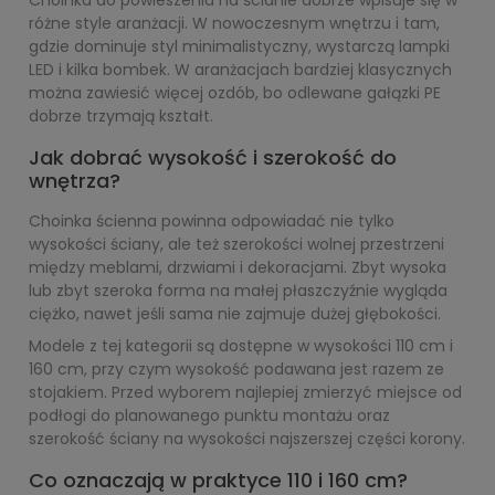
Choinka do powieszenia na ścianie dobrze wpisuje się w
różne style aranżacji. W nowoczesnym wnętrzu i tam,
gdzie dominuje styl minimalistyczny, wystarczą lampki
LED i kilka bombek. W aranżacjach bardziej klasycznych
można zawiesić więcej ozdób, bo odlewane gałązki PE
dobrze trzymają kształt.
Jak dobrać wysokość i szerokość do
wnętrza?
Choinka ścienna powinna odpowiadać nie tylko
wysokości ściany, ale też szerokości wolnej przestrzeni
między meblami, drzwiami i dekoracjami. Zbyt wysoka
lub zbyt szeroka forma na małej płaszczyźnie wygląda
ciężko, nawet jeśli sama nie zajmuje dużej głębokości.
Modele z tej kategorii są dostępne w wysokości 110 cm i
160 cm, przy czym wysokość podawana jest razem ze
stojakiem. Przed wyborem najlepiej zmierzyć miejsce od
podłogi do planowanego punktu montażu oraz
szerokość ściany na wysokości najszerszej części korony.
Co oznaczają w praktyce 110 i 160 cm?