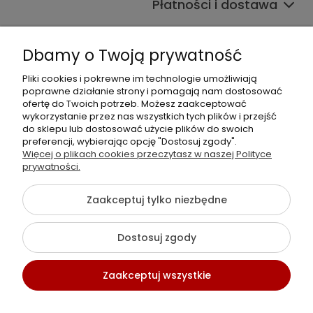
Płatności i dostawa
Wpisy
Dbamy o Twoją prywatność
Pliki cookies i pokrewne im technologie umożliwiają
Dane kontaktowe
poprawne działanie strony i pomagają nam dostosować
Zadzwoń do nas lub napisz wiadomość e-mail:
ofertę do Twoich potrzeb. Możesz zaakceptować
wykorzystanie przez nas wszystkich tych plików i przejść
do sklepu lub dostosować użycie plików do swoich
+48 537 782 564
preferencji, wybierając opcję "Dostosuj zgody".
+48 537 461 261
Więcej o plikach cookies przeczytasz w naszej Polityce
sklep@virpol.pl
prywatności.
Zaakceptuj tylko niezbędne
©2026 Wszelkie Prawa Zastrzeżone | Choinki Sztuczne Virpol
Dostosuj zgody
Szablon Flex by
Ecommercy
Zaakceptuj wszystkie