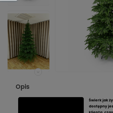
Opis
Świerk jak ż
dostępny je
klienta, cza