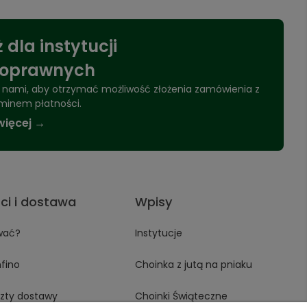
 dla instytucji
noprawnych
 z nami, aby otrzymać możliwość złożenia zamówienia z
minem płatności.
więcej →
ci i dostawa
Wpisy
wać?
Instytucje
fino
Choinka z jutą na pniaku
szty dostawy
Choinki Świąteczne