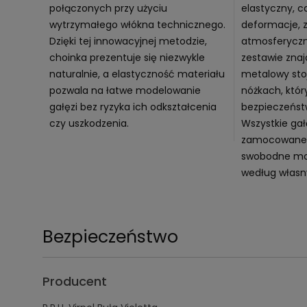
połączonych przy użyciu
elastyczny, c
wytrzymałego włókna technicznego.
deformacje, 
Dzięki tej innowacyjnej metodzie,
atmosferyczn
choinka prezentuje się niezwykle
zestawie znajd
naturalnie, a elastyczność materiału
metalowy st
pozwala na łatwe modelowanie
nóżkach, któr
gałęzi bez ryzyka ich odkształcenia
bezpieczeństw
czy uszkodzenia.
Wszystkie gał
zamocowane d
swobodne mod
według własny
Bezpieczeństwo
Producent