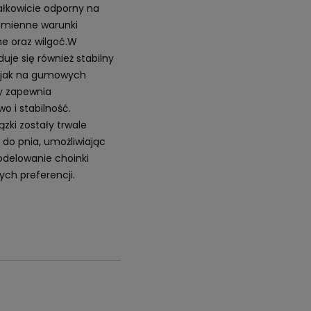
ałkowicie odporny na
zmienne warunki
e oraz wilgoć.W
uje się również stabilny
ojak na gumowych
y zapewnia
o i stabilność.
ązki zostały trwale
o pnia, umożliwiając
elowanie choinki
ch preferencji.