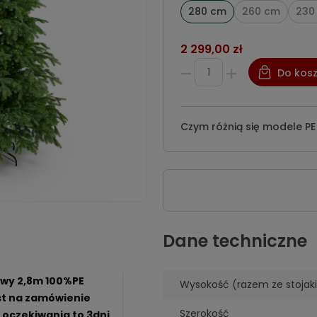
280 cm
260 cm
230
2 299,00 zł
Do kos
Czym różnią się modele PE
Dane techniczne
ywy 2,8m 100%PE
Wysokość (razem ze stojak
st na zamówienie
Szerokość
s oczekiwania to 3dni,