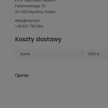
P.P.H. Virpol Buła Violetta
Paderewskiego 70
42-300 Myszków, Polska
sklep@virpol.pl
+48 537 782 564
Koszty dostawy
Kurier
0,00 zł
Opinie