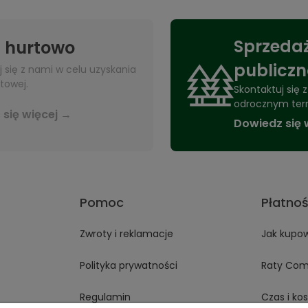
Sprzedaż
 hurtowo
publicz
j się z nami w celu uzyskania
towej.
Skontaktuj się
odrocznym ter
się więcej →
Dowiedz się 
Pomoc
Płatnoś
Zwroty i reklamacje
Jak kupo
Polityka prywatności
Raty Com
Regulamin
Czas i ko