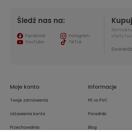
Śledź nas na:
Kupuj
Skontaktu
Facebook
Instagram
oferty hur
YouTube
TikTok
Dowiedz 
Moje konto
Informacje
Twoje zamówienia
PE vs PVC
Ustawienia konta
Poradniki
Przechowalnia
Blog