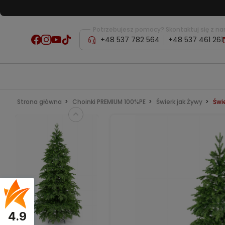
Potrzebujesz pomocy? Skontaktuj się z na
+48 537 782 564
+48 537 461 261
Strona główna
Choinki PREMIUM 100%PE
Świerk jak Żywy
Świ
4.9