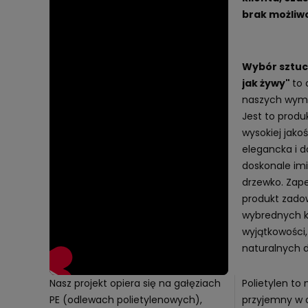
brak możliwo
Wybór sztucz
jak żywy"
to 
naszych wyma
Jest to prod
wysokiej jakoś
elegancka i d
doskonale im
drzewko. Zap
produkt zadow
wybrednych k
wyjątkowości,
naturalnych d
Nasz projekt opiera się na gałęziach
Polietylen to 
PE (odlewach polietylenowych),
przyjemny w d