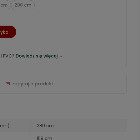
 cm
200 cm
zyka
 i PVC?
Dowiedz się więcej →
zapytaj o produkt
iem)
280 cm
158 cm