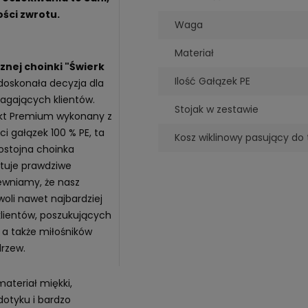
ści zwrotu.
Waga
Materiał
nej choinki "Świerk
Ilość Gałązek PE
doskonała decyzja dla
gających klientów.
Stojak w zestawie
ukt Premium wykonany z
ci gałązek 100 % PE, ta
Kosz wiklinowy pasujący do t
ostojna choinka
ituje prawdziwe
ewniamy, że nasz
oli nawet najbardziej
lientów, poszukujących
 a także miłośników
rzew.
materiał miękki,
otyku i bardzo