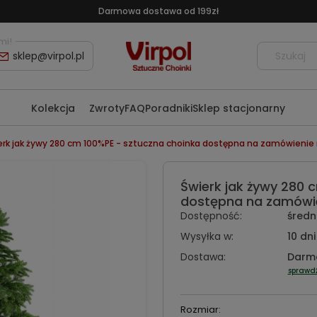
Darmowa dostawa od 199zł
mi!
sklep@virpol.pl
Kolekcja
Zwroty
FAQ
Poradniki
Sklep stacjonarny
erk jak żywy 280 cm 100%PE - sztuczna choinka dostępna na zamówienie r
Świerk jak żywy 280 
dostępna na zamówien
Dostępność:
średni
Wysyłka w:
10 dni
Dostawa:
Darm
sprawd
Rozmiar: