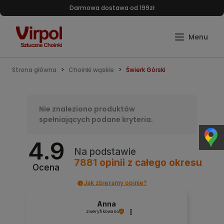
Darmowa dostawa od 199zł
Strona główna
Choinki wąskie
Świerk Górski
Nie znaleziono produktów
spełniających podane kryteria.
4.9
Na podstawie
7881
opinii
z całego okresu
Ocena
Jak zbieramy opinie?
Anna
zweryfikowano