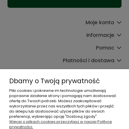
Moje konto
Informacje
Pomoc
Płatności i dostawa
Wpisy
Dbamy o Twoją prywatność
Pliki cookies i pokrewne im technologie umożliwiają
Dane kontaktowe
poprawne działanie strony i pomagają nam dostosować
Zadzwoń do nas lub napisz wiadomość e-mail:
ofertę do Twoich potrzeb. Możesz zaakceptować
wykorzystanie przez nas wszystkich tych plików i przejść
do sklepu lub dostosować użycie plików do swoich
+48 537 782 564
preferencji, wybierając opcję "Dostosuj zgody".
+48 537 461 261
Więcej o plikach cookies przeczytasz w naszej Polityce
sklep@virpol.pl
prywatności.