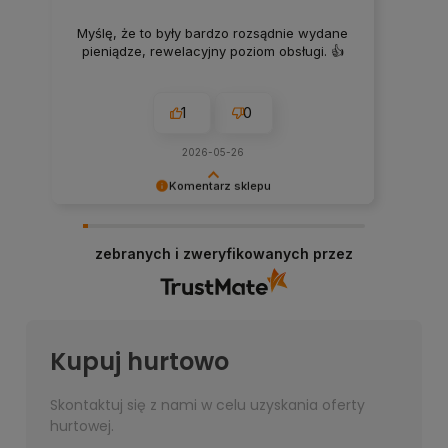
Myślę, że to były bardzo rozsądnie wydane
pieniądze, rewelacyjny poziom obsługi. 👍️
1
0
2026-05-26
Komentarz sklepu
Bardzo dziękujemy za przesłanie opinii, każda
jest dla nas bardzo ważna!
zebranych i zweryfikowanych przez
Kupuj hurtowo
Skontaktuj się z nami w celu uzyskania oferty
hurtowej.