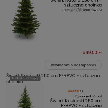
Świerk Natura 250 cm -
sztuczna choinka
Dostępność:
brak towaru
549,00 zł
Powiadom o dostępności
Świerk Kaukaski 250 cm PE+PVC - sztuczna
Produkt niedostępny
choinka
4.9
Producent:
Virpol
Świerk Kaukaski 250 cm
PE+PVC - sztuczna