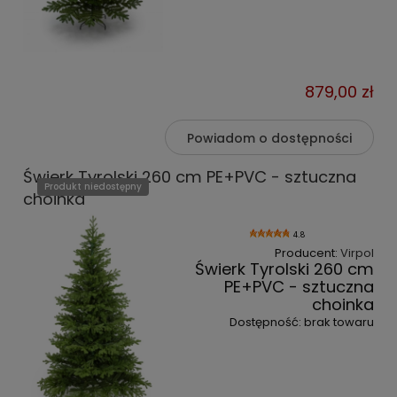
879,00 zł
Powiadom o dostępności
Świerk Tyrolski 260 cm PE+PVC - sztuczna
Produkt niedostępny
choinka
4.8
Producent:
Virpol
Świerk Tyrolski 260 cm
PE+PVC - sztuczna
choinka
Dostępność:
brak towaru