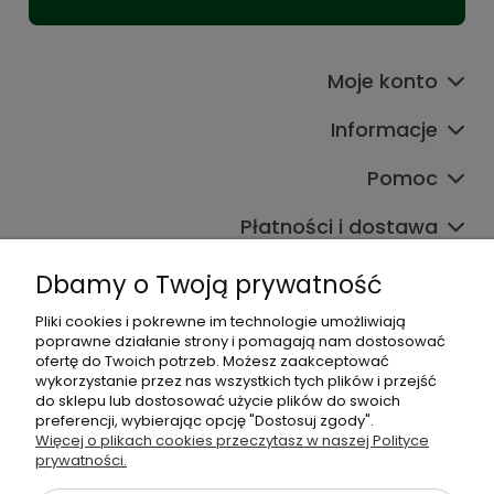
Moje konto
Informacje
Pomoc
Płatności i dostawa
Wpisy
Dbamy o Twoją prywatność
Pliki cookies i pokrewne im technologie umożliwiają
poprawne działanie strony i pomagają nam dostosować
Dane kontaktowe
ofertę do Twoich potrzeb. Możesz zaakceptować
wykorzystanie przez nas wszystkich tych plików i przejść
Zadzwoń do nas lub napisz wiadomość e-mail:
do sklepu lub dostosować użycie plików do swoich
preferencji, wybierając opcję "Dostosuj zgody".
+48 537 782 564
Więcej o plikach cookies przeczytasz w naszej Polityce
+48 537 461 261
prywatności.
sklep@virpol.pl