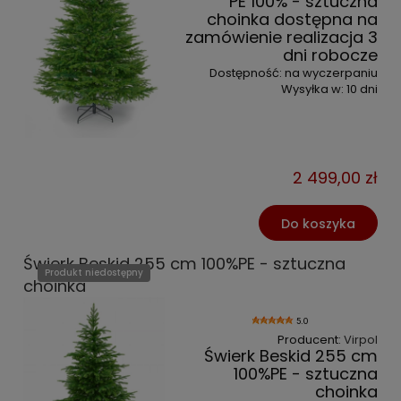
PE 100% - sztuczna
choinka dostępna na
zamówienie realizacja 3
dni robocze
Dostępność:
na wyczerpaniu
Wysyłka w:
10 dni
2 499,00 zł
Do koszyka
Świerk Beskid 255 cm 100%PE - sztuczna
Produkt niedostępny
choinka
5.0
Producent:
Virpol
Świerk Beskid 255 cm
100%PE - sztuczna
choinka