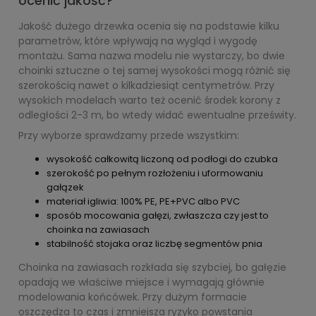
ocenić jakość?
Jakość dużego drzewka ocenia się na podstawie kilku
parametrów, które wpływają na wygląd i wygodę
montażu. Sama nazwa modelu nie wystarczy, bo dwie
choinki sztuczne o tej samej wysokości mogą różnić się
szerokością nawet o kilkadziesiąt centymetrów. Przy
wysokich modelach warto też ocenić środek korony z
odległości 2-3 m, bo wtedy widać ewentualne prześwity.
Przy wyborze sprawdzamy przede wszystkim:
wysokość całkowitą liczoną od podłogi do czubka
szerokość po pełnym rozłożeniu i uformowaniu
gałązek
materiał igliwia: 100% PE, PE+PVC albo PVC
sposób mocowania gałęzi, zwłaszcza czy jest to
choinka na zawiasach
stabilność stojaka oraz liczbę segmentów pnia
Choinka na zawiasach rozkłada się szybciej, bo gałęzie
opadają we właściwe miejsce i wymagają głównie
modelowania końcówek. Przy dużym formacie
oszczędza to czas i zmniejsza ryzyko powstania