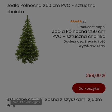
Jodła Północna 250 cm PVC - sztuczna
choinka
5.0
Producent:
Virpol
Jodła Północna 250 cm
PVC - sztuczna choinka
Dostępność:
średnia ilość
Wysyłka w:
10 dni
399,00 zł
Do koszyka
Sztuczne choinki Sosna z szyszkami 2,50m
Produkt niedostępny
PCV