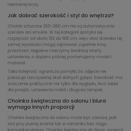
nierównej bryły.
Jak dobrać szerokość i styl do wnętrza?
Choinki sztuczne 250-260 cm nie są automatycznie
szerokie ani smukłe. W tej kategorii spotyka się
rozpiętość od około 132 do 168 cm, więc dwa drzewka tej
samej wysokości mogą zajmować zupełnie inną
przestrzeń. Najpierw mierzymy średnicę strefy
ustawienia, a dopiero później porównujemy model i
materiał.
Taka kolejność ogranicza pomyłki, bo zdjęcie nie
pokazuje rzeczywistej skali dolnych gałęzi. Szerokość ma
znaczenie praktyczne nie tylko dla wyglądu, lecz także
dla przejść, ustawienia mebli i długości lampek.
Choinka świąteczna do salonu i biura
wymaga innych proporcji
Choinka świąteczna do salonu może być szersza, jeśli
stoi przy pustej ścianie lub w narożniku bez ciągu
komunikacyjnego. Choinka świąteczna do biura, recepcji