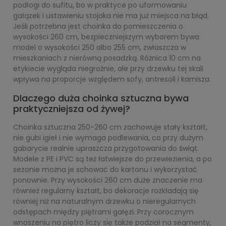
podłogi do sufitu, bo w praktyce po uformowaniu
gałązek i ustawieniu stojaka nie ma już miejsca na błąd.
Jeśli potrzebna jest choinka do pomieszczenia o
wysokości 260 cm, bezpieczniejszym wyborem bywa
model o wysokości 250 albo 255 cm, zwłaszcza w
mieszkaniach z nierówną posadzką. Różnica 10 cm na
etykiecie wygląda niegroźnie, ale przy drzewku tej skali
wpływa na proporcje względem sofy, antresoli i karnisza.
Dlaczego duża choinka sztuczna bywa
praktyczniejsza od żywej?
Choinka sztuczna 250-260 cm zachowuje stały kształt,
nie gubi igieł i nie wymaga podlewania, co przy dużym
gabarycie realnie upraszcza przygotowania do świąt.
Modele z PE i PVC są też łatwiejsze do przewiezienia, a po
sezonie można je schować do kartonu i wykorzystać
ponownie. Przy wysokości 260 cm duże znaczenie ma
również regularny kształt, bo dekoracje rozkładają się
równiej niż na naturalnym drzewku o nieregularnych
odstępach między piętrami gałęzi. Przy corocznym
wnoszeniu na piętro liczy się także podział na segmenty,