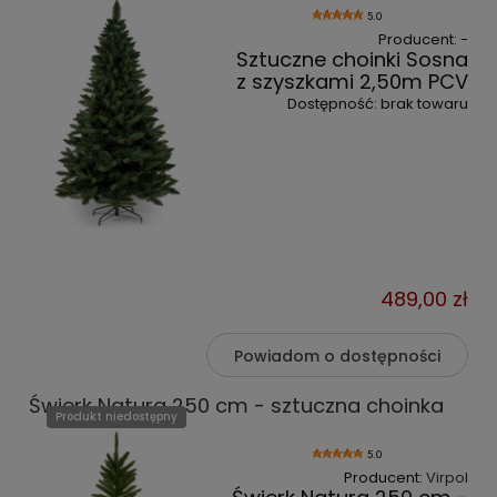
5.0
Producent:
-
Sztuczne choinki Sosna
z szyszkami 2,50m PCV
Dostępność:
brak towaru
489,00 zł
Powiadom o dostępności
Świerk Natura 250 cm - sztuczna choinka
Produkt niedostępny
5.0
Producent:
Virpol