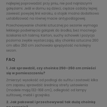
najlepiej poprowadzić przy pniu, nie pod najniższymi
gałęziami. Jeśli w domu są dzieci, cięższe ozdoby lepiej
zawiesić powyżej linii wzroku, a stojak można dodatkowo
ustabilizować na równej macie antypoślizgowej.
Przechowywanie choinki sztucznej po sezonie wymaga
lekkiego podwinięcia gałązek do środka, bez mocnego
ściskania ich taśmą. Karton, suchy schowek i pozycja
pozioma zwykle wystarczają, aby choinka sztuczna 260
cm albo 250 cm zachowała sprężystość na kolejny
sezon.
FAQ
1. Jak sprawdzić, czy choinka 250–260 cm zmieści
się w pomieszczeniu?
Zmierzyć wysokość od podłogi do sufitu i zostawić kilka
cm zapasu; sprawdzić średnicę strefy ustawienia
(modele mają 132–168 cm), odległość od lampy
sufitowej, mebli i grzejnika.
2. Jak pakować i przechowywać tak dużą choinkę