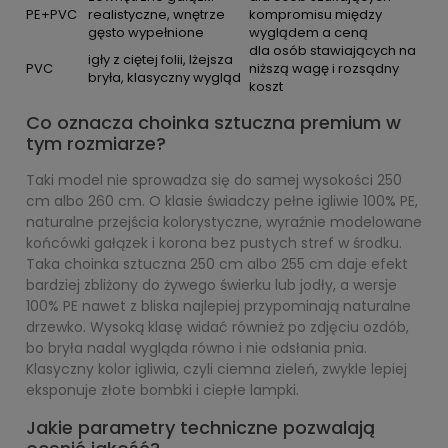
PE+PVC
realistyczne, wnętrze
kompromisu między
gęsto wypełnione
wyglądem a ceną
dla osób stawiających na
igły z ciętej folii, lżejsza
PVC
niższą wagę i rozsądny
bryła, klasyczny wygląd
koszt
Co oznacza choinka sztuczna premium w
tym rozmiarze?
Taki model nie sprowadza się do samej wysokości 250
cm albo 260 cm. O klasie świadczy pełne igliwie 100% PE,
naturalne przejścia kolorystyczne, wyraźnie modelowane
końcówki gałązek i korona bez pustych stref w środku.
Taka choinka sztuczna 250 cm albo 255 cm daje efekt
bardziej zbliżony do żywego świerku lub jodły, a wersje
100% PE nawet z bliska najlepiej przypominają naturalne
drzewko. Wysoką klasę widać również po zdjęciu ozdób,
bo bryła nadal wygląda równo i nie odsłania pnia.
Klasyczny kolor igliwia, czyli ciemna zieleń, zwykle lepiej
eksponuje złote bombki i ciepłe lampki.
Jakie parametry techniczne pozwalają