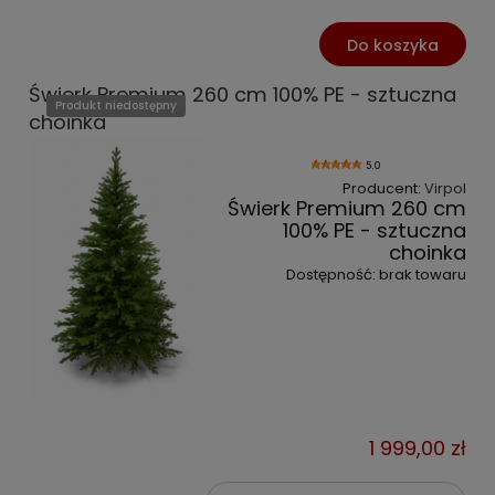
Do koszyka
Świerk Premium 260 cm 100% PE - sztuczna
Produkt niedostępny
choinka
5.0
Producent:
Virpol
Świerk Premium 260 cm
100% PE - sztuczna
choinka
Dostępność:
brak towaru
1 999,00 zł