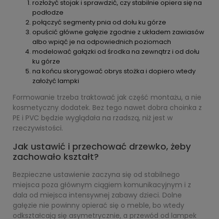
rozłożyć stojak i sprawdzić, czy stabilnie opiera się na
podłodze
połączyć segmenty pnia od dołu ku górze
opuścić główne gałęzie zgodnie z układem zawiasów
albo wpiąć je na odpowiednich poziomach
modelować gałązki od środka na zewnątrz i od dołu
ku górze
na końcu skorygować obrys stożka i dopiero wtedy
założyć lampki
Formowanie trzeba traktować jak część montażu, a nie
kosmetyczny dodatek. Bez tego nawet dobra choinka z
PE i PVC będzie wyglądała na rzadszą, niż jest w
rzeczywistości.
Jak ustawić i przechować drzewko, żeby
zachowało kształt?
Bezpieczne ustawienie zaczyna się od stabilnego
miejsca poza głównym ciągiem komunikacyjnym i z
dala od miejsca intensywnej zabawy dzieci. Dolne
gałęzie nie powinny opierać się o meble, bo wtedy
odkształcają się asymetrycznie, a przewód od lampek