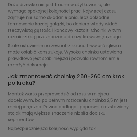
Duże drzewko nie jest trudne w użytkowaniu, ale
wymaga spokojnej kolejności prac. Najwięcej czasu
zajmuje nie samo składanie pnia, lecz dokładne
formowanie każdej gałązki, bo dopiero wtedy widać
rzeczywistą gęstość i końcowy kształt. Choinki w tym
rozmiarze są przeznaczone do użytku wewnętrznego.
Stałe ustawienie na zewnątrz skraca trwałość igliwia i
może osłabić konstrukcję. Wysoka choinka ustawiona
prawidłowo jest stabilniejsza i pozwala równomiernie
rozłożyć dekoracje.
Jak zmontować choinkę 250-260 cm krok
po kroku?
Montaż warto przeprowadzić od razu w miejscu
docelowym, bo po pełnym rozłożeniu choinka 2,5 m jest
mniej poręczna. Równa podłoga i poprawnie rozstawiony
stojak mają większe znaczenie niż siła docisku
segmentów.
Najbezpieczniejsza kolejność wygląda tak: