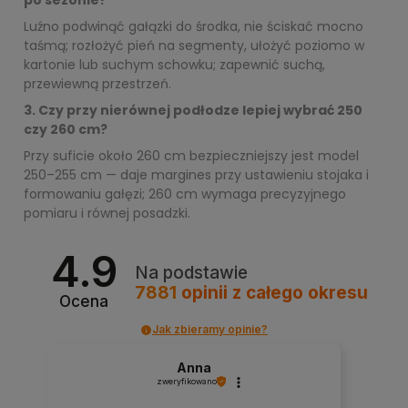
po sezonie?
Luźno podwinąć gałązki do środka, nie ściskać mocno
taśmą; rozłożyć pień na segmenty, ułożyć poziomo w
kartonie lub suchym schowku; zapewnić suchą,
przewiewną przestrzeń.
3. Czy przy nierównej podłodze lepiej wybrać 250
czy 260 cm?
Przy suficie około 260 cm bezpieczniejszy jest model
250–255 cm — daje margines przy ustawieniu stojaka i
formowaniu gałęzi; 260 cm wymaga precyzyjnego
pomiaru i równej posadzki.
4.9
Na podstawie
7881
opinii
z całego okresu
Ocena
Jak zbieramy opinie?
Anna
zweryfikowano