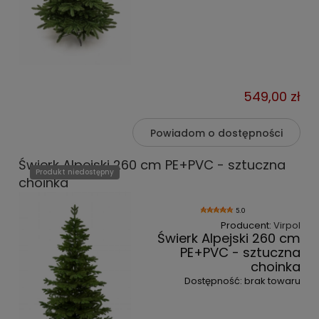
549,00 zł
Powiadom o dostępności
Świerk Alpejski 260 cm PE+PVC - sztuczna
Produkt niedostępny
choinka
5.0
Producent:
Virpol
Świerk Alpejski 260 cm
PE+PVC - sztuczna
choinka
Dostępność:
brak towaru