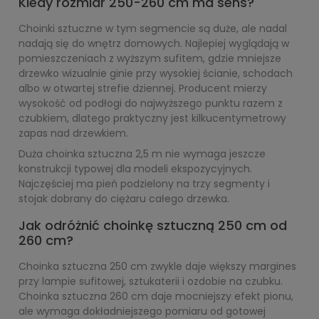
Kiedy rozmiar 250-260 cm ma sens?
Choinki sztuczne w tym segmencie są duże, ale nadal
nadają się do wnętrz domowych. Najlepiej wyglądają w
pomieszczeniach z wyższym sufitem, gdzie mniejsze
drzewko wizualnie ginie przy wysokiej ścianie, schodach
albo w otwartej strefie dziennej. Producent mierzy
wysokość od podłogi do najwyższego punktu razem z
czubkiem, dlatego praktyczny jest kilkucentymetrowy
zapas nad drzewkiem.
Duża choinka sztuczna 2,5 m nie wymaga jeszcze
konstrukcji typowej dla modeli ekspozycyjnych.
Najczęściej ma pień podzielony na trzy segmenty i
stojak dobrany do ciężaru całego drzewka.
Jak odróżnić choinkę sztuczną 250 cm od
260 cm?
Choinka sztuczna 250 cm zwykle daje większy margines
przy lampie sufitowej, sztukaterii i ozdobie na czubku.
Choinka sztuczna 260 cm daje mocniejszy efekt pionu,
ale wymaga dokładniejszego pomiaru od gotowej