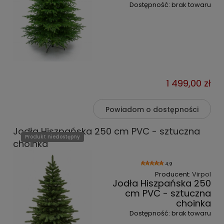
Dostępność:
brak towaru
1 499,00 zł
Powiadom o dostępności
Jodła Hiszpańska 250 cm PVC - sztuczna
Produkt niedostępny
choinka
4.9
Producent:
Virpol
Jodła Hiszpańska 250
cm PVC - sztuczna
choinka
Dostępność:
brak towaru