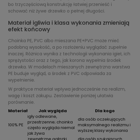
bo trzyczęściową konstrukcję łatwiej przenieść i
schować niż żywe drzewko o pełnej długości.
Materiał igliwia i klasa wykonania zmieniają
efekt końcowy
Choinka PE, PVC albo mieszana PE+PVC może mieć
podobną wysokość, a po rozłożeniu wyglądać zupełnie
inaczej. Różnica wynika z technologii wykonania igieł, ich
sprężystości oraz z tego, jak korona wypełnia środek
drzewka. W modelach mieszanych zewnętrzna warstwa
PE buduje wygląd, a środek z PVC odpowiada za
wypełnienie.
W praktyce materiał wpływa jednocześnie na realizm,
wagę i koszt zakupu. Zestawienie poniżej ułatwia
porównanie.
Materiał
Jak wygląda
Dla kogo
igły odlewane,
dla osób oczekujących
przestrzenne; choinka
100% PE
maksymalnego realizmu i
często wygląda niemal
wyższej klasy wykonania
jak żywa
zewnętrzne gałązki
dla osób szukających