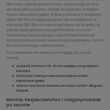
albo holu częściej powinna mieć węższą bryłę, bo liczy
się swobodne przejście, dostęp do gniazdka i mniejsze
ryzyko zahaczenia gałęzi. Wąska podstawa o szerokości
około 132-142 cm lepiej sprawdza się w przejściach, a
szerokość 150-168 cm tworzy pełniejszy dół drzewka. W
salonie lepiej sprawdza się gęsta korona z mocno
zarysowaną dolną częścią, a w przestrzeni roboczej
bardziej praktyczna jest sylwetka uporządkowana i łatwa
do równomiernego udekorowania.
Przy ustawieniu we wnętrzu pomagają trzy proste
zasady:
zostawić minimum 20-30 cm odstępu od grzejnika i
kominka
zachować wolną przestrzeń przejścia wokół
najniższych gałęzi
dobrać szerokość drzewka do liczby ozdób i długości
lampek
Montaż, bezpieczeństwo i magazynowanie
po sezonie