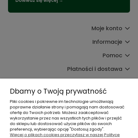
Dowiedz się więcej →
Moje konto
Informacje
Pomoc
Płatności i dostawa
Wpisy
Dbamy o Twoją prywatność
Pliki cookies i pokrewne im technologie umożliwiają
Dane kontaktowe
poprawne działanie strony i pomagają nam dostosować
Zadzwoń do nas lub napisz wiadomość e-mail:
ofertę do Twoich potrzeb. Możesz zaakceptować
wykorzystanie przez nas wszystkich tych plików i przejść
do sklepu lub dostosować użycie plików do swoich
+48 537 782 564
preferencji, wybierając opcję "Dostosuj zgody".
+48 537 461 261
Więcej o plikach cookies przeczytasz w naszej Polityce