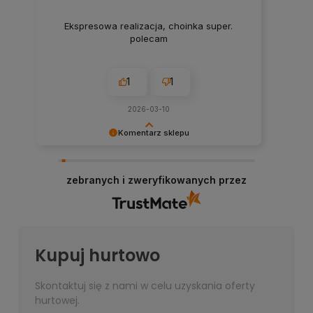
Ekspresowa realizacja, choinka super.
polecam
1
1
2026-03-10
Komentarz sklepu
Bardzo dziękujemy za przesłanie opinii, każda
jest dla nas bardzo ważna!
zebranych i zweryfikowanych przez
Kupuj hurtowo
Skontaktuj się z nami w celu uzyskania oferty
hurtowej.