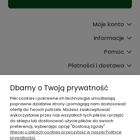
Moje konto
Informacje
Pomoc
Płatności i dostawa
Wpisy
Dbamy o Twoją prywatność
Pliki cookies i pokrewne im technologie umożliwiają
Dane kontaktowe
poprawne działanie strony i pomagają nam dostosować
Zadzwoń do nas lub napisz wiadomość e-mail:
ofertę do Twoich potrzeb. Możesz zaakceptować
wykorzystanie przez nas wszystkich tych plików i przejść
do sklepu lub dostosować użycie plików do swoich
+48 537 782 564
preferencji, wybierając opcję "Dostosuj zgody".
+48 537 461 261
Więcej o plikach cookies przeczytasz w naszej Polityce
sklep@virpol.pl
prywatności.