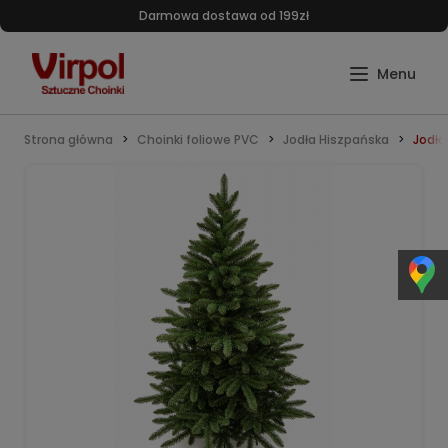
Darmowa dostawa od 199zł
Strona główna
Choinki foliowe PVC
Jodła Hiszpańska
Jodła