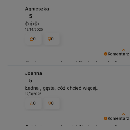
Agnieszka
5
👍️👍️👍️
12/14/2025
0
0
Komentarz
Dziękujemy serdecznie! Ciepłe słowa to dla nas
Joanna
5
Ładna , gęsta, cóż chcieć więcej...
12/3/2025
0
0
Komentarz
Dziękujemy serdecznie! Ciepłe słowa to dla nas