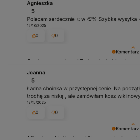
Agnieszka
5
Polecam serdecznie ☺️w 💯% Szybka wysyłka ☺
12/18/2025
0
0
Komentarz
Bardzo nas to cieszy! Zadowolenie klientów to 
podzielenie się opinią.
Joanna
5
Ładna choinka w przystępnej cenie .Na począ
trochę za niską , ale zamówiłam kosz wiklinowy
12/15/2025
0
0
Komentarz
Miło słyszeć takie słowa! Cieszymy się, że speł