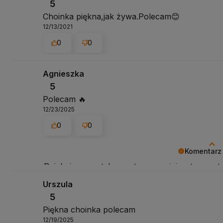
5
Choinka piękna,jak żywa.Polecam😊
12/13/2021
0
0
Agnieszka
5
Polecam 🔥
12/23/2025
0
0
Komentarz
Dziękujemy za tak pozytywną opinię - to czyst
klientów! Doceniamy czas i wysiłek włożony w 
Urszula
doświadczeniami.
5
Piękna choinka polecam
12/19/2025