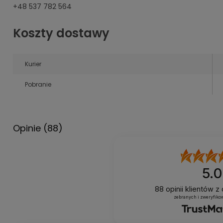
+48 537 782 564
Koszty dostawy
Kurier
Pobranie
Opinie
(88)
5.0
88
opinii klientów
z 
zebranych i zweryfiko