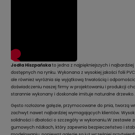
Jodła Hiszpańska
to jedna z najpiękniejszych i najbardzi
dostępnych na rynku. Wykonana z wysokiej jakości folii P
ale również wyróżnia się wyjątkową trwałością i odporności
doświadczeniu naszej firmy w projektowaniu i produkcji cho
starannie wykonany i doskonale imituje naturalne drzewko.
Gęsto rozłożone gałęzie, przymocowane do pnia, tworzą wra
zachwyt nawet najbardziej wymagających klientów. Wysoka
solidności i dbałości o szczegóły w wykonaniu.W zestawie z
gumowych nóżkach, który zapewnia bezpieczeństwo i stabil
modelowaniu, ponieważ gałęzie są już wcześniej przytwierd