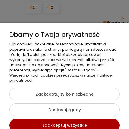
0
0
Komentarz
Dziękujemy z całego serca! Opinie takie jak Tw
Dbamy o Twoją prywatność
Jakub
Pliki cookies i pokrewne im technologie umożliwiają
5
poprawne działanie strony i pomagają nam dostosować
ofertę do Twoich potrzeb. Możesz zaakceptować
Wszystko ok. Super produkt.
wykorzystanie przez nas wszystkich tych plików i przejść
12/16/2025
do sklepu lub dostosować użycie plików do swoich
preferencji, wybierając opcję "Dostosuj zgody".
0
0
Więcej o plikach cookies przeczytasz w naszej Polityce
prywatności.
Komentarz
Zaakceptuj tylko niezbędne
Dziękujemy za pozytywną ocenę! To zaszczyt 
Violetta
Dostosuj zgody
5
Szczerze polecam ...jakość adekwatna do ceny
Zaakceptuj wszystkie
12/16/2025