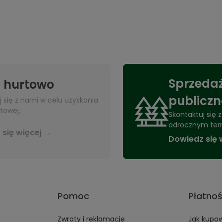
Sprzedaż
 hurtowo
publicz
j się z nami w celu uzyskania
towej.
Skontaktuj się
odrocznym ter
się więcej →
Dowiedz się 
Pomoc
Płatnoś
Zwroty i reklamacje
Jak kupo