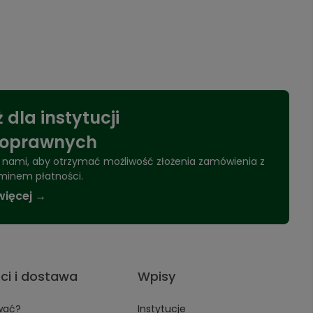
 dla instytucji
noprawnych
 z nami, aby otrzymać możliwość złożenia zamówienia z
minem płatności.
więcej →
ci i dostawa
Wpisy
wać?
Instytucje