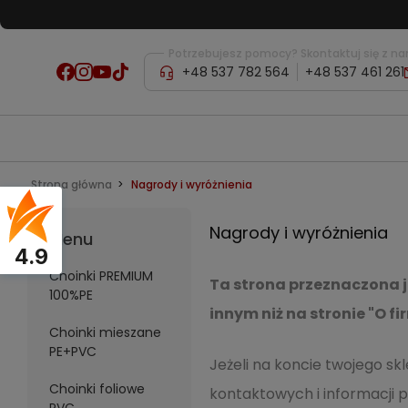
Potrzebujesz pomocy? Skontaktuj się z na
+48 537 782 564
+48 537 461 261
Strona główna
Nagrody i wyróżnienia
Nagrody i wyróżnienia
Menu
4.9
Choinki PREMIUM
Ta strona przeznaczona j
100%PE
innym niż na stronie "O fi
Choinki mieszane
PE+PVC
Jeżeli na koncie twojego sk
Choinki foliowe
kontaktowych i informacji p