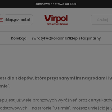
Darmowa dostawa od 199zł
mi!
sklep@virpol.pl
Kolekcja
Zwroty
FAQ
Poradniki
Sklep stacjonarny
est dla sklepów, które przyznanymi im nagrodami i 
rmie".
lepu jest już wiele branżowych wyróżnień oraz certyfikat
odstawowych - na stronie "O firmie", możesz umieścić je w