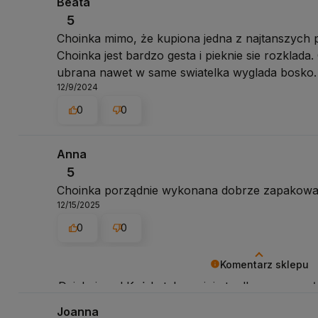
Beata
5
Choinka mimo, że kupiona jedna z najtanszych p
Choinka jest bardzo gesta i pieknie sie rozklada
ubrana nawet w same swiatelka wyglada bosko.
12/9/2024
0
0
Anna
5
Choinka porządnie wykonana dobrze zapakowa
12/15/2025
0
0
Komentarz sklepu
Dziękujemy! Każda taka opinia to dla nas sygnał,
Joanna