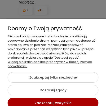
10/30/2022
0
0
Anna
Dbamy o Twoją prywatność
5
Pliki cookies i pokrewne im technologie umożliwiają
Ocena klienta:
Doskonale
poprawne działanie strony i pomagają nam dostosować
1/2/2026
ofertę do Twoich potrzeb. Możesz zaakceptować
wykorzystanie przez nas wszystkich tych plików i przejść
0
0
do sklepu lub dostosować użycie plików do swoich
preferencji, wybierając opcję "Dostosuj zgody".
Więcej o plikach cookies przeczytasz w naszej Polityce
Sylwia
prywatności.
5
Ocena klienta:
Doskonale
Zaakceptuj tylko niezbędne
12/23/2025
0
0
Dostosuj zgody
Zaakceptuj wszystkie
Piotr