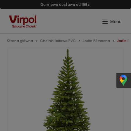
Darmowa dostawa od 199zł
Strona główna
Choinki foliowe PVC
Jodła Północna
Jodła P