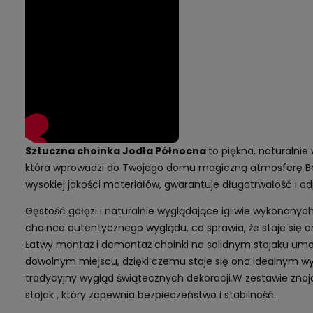
Sztuczna choinka Jodła Północna
to piękna, naturalni
która wprowadzi do Twojego domu magiczną atmosferę B
wysokiej jakości materiałów, gwarantuje długotrwałość i o
Gęstość gałęzi i naturalnie wyglądające igliwie wykonanych 
choince autentycznego wyglądu, co sprawia, że staje się 
Łatwy montaż i demontaż choinki na solidnym stojaku umoż
dowolnym miejscu, dzięki czemu staje się ona idealnym 
tradycyjny wygląd świątecznych dekoracji.W zestawie znajdu
stojak , który zapewnia bezpieczeństwo i stabilność.