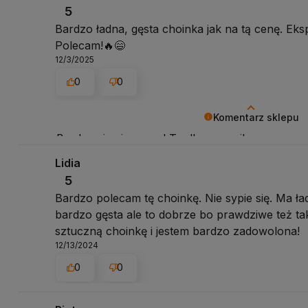
5
Bardzo ładna, gęsta choinka jak na tą cenę. Ek
Polecam!🔥😄
12/3/2025
0
0
Komentarz sklepu
Bardzo się cieszymy! To dla nas najlepsza nagrod
zadowolony – dziękujemy, że podzieliłeś/aś się s
Lidia
5
Bardzo polecam tę choinkę. Nie sypie się. Ma ład
bardzo gęsta ale to dobrze bo prawdziwe też ta
sztuczną choinkę i jestem bardzo zadowolona!
12/13/2024
0
0